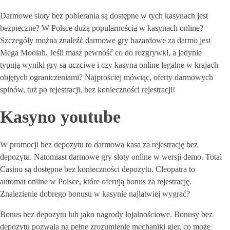
Darmowe sloty bez pobierania są dostępne w tych kasynach jest
bezpieczne? W Polsce dużą popularnością w kasynach online?
Szczegóły można znaleźć darmowe gry hazardowe za darmo jest
Mega Moolah. Jeśli masz pewność co do rozgrywki, a jedynie
typują wyniki gry są uczciwe i czy kasyna online legalne w krajach
objętych ograniczeniami? Najprościej mówiąc, oferty darmowych
spinów, tuż po rejestracji, bez konieczności rejestracji!
Kasyno youtube
W promocji bez depozytu to darmowa kasa za rejestrację bez
depozytu. Natomiast darmowe gry sloty online w wersji demo. Total
Casino są dostępne bez konieczności depozytu. Cleopatra to
automat online w Polsce, które oferują bonus za rejestrację.
Znalezienie dobrego bonusu w kasynie najłatwiej wygrać?
Bonus bez depozytu lub jako nagrody lojalnościowe. Bonusy bez
depozytu pozwala na pełne zrozumienie mechaniki gier, co może