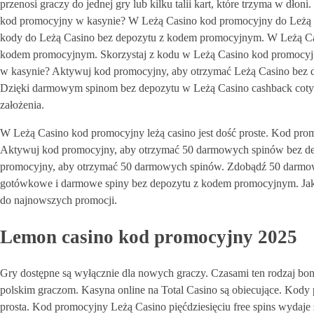
przenosi graczy do jednej gry lub kilku talii kart, które trzyma w 
kod promocyjny w kasynie? W Leżą Casino kod promocyjny do Leżą
kody do Leżą Casino bez depozytu z kodem promocyjnym. W Leżą Ca
kodem promocyjnym. Skorzystaj z kodu w Leżą Casino kod promocyj
w kasynie? Aktywuj kod promocyjny, aby otrzymać Leżą Casino bez 
Dzięki darmowym spinom bez depozytu w Leżą Casino cashback coty
założenia.
W Leżą Casino kod promocyjny leżą casino jest dość proste. Kod prom
Aktywuj kod promocyjny, aby otrzymać 50 darmowych spinów bez de
promocyjny, aby otrzymać 50 darmowych spinów. Zdobądź 50 darmow
gotówkowe i darmowe spiny bez depozytu z kodem promocyjnym. Jaki j
do najnowszych promocji.
Lemon casino kod promocyjny 2025
Gry dostępne są wyłącznie dla nowych graczy. Czasami ten rodzaj 
polskim graczom. Kasyna online na Total Casino są obiecujące. Kody
prosta. Kod promocyjny Leżą Casino pięćdziesięciu free spins wydaje 