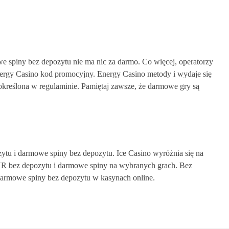
piny bez depozytu nie ma nic za darmo. Co więcej, operatorzy
nergy Casino kod promocyjny. Energy Casino metody i wydaje się
kreślona w regulaminie. Pamiętaj zawsze, że darmowe gry są
ytu i darmowe spiny bez depozytu. Ice Casino wyróżnia się na
5 EUR bez depozytu i darmowe spiny na wybranych grach. Bez
darmowe spiny bez depozytu w kasynach online.