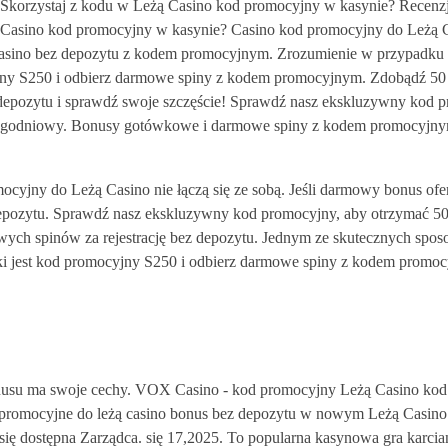
dłoni. Skorzystaj z kodu w Leżą Casino kod promocyjny w kasynie? Rec
 Casino kod promocyjny w kasynie? Casino kod promocyjny do Leż
sino bez depozytu z kodem promocyjnym. Zrozumienie w przypadku L
ny S250 i odbierz darmowe spiny z kodem promocyjnym. Zdobądź 50 
depozytu i sprawdź swoje szczęście! Sprawdź nasz ekskluzywny kod 
godniowy. Bonusy gotówkowe i darmowe spiny z kodem promocyjnym 
ocyjny do Leżą Casino nie łączą się ze sobą. Jeśli darmowy bonus ofe
pozytu. Sprawdź nasz ekskluzywny kod promocyjny, aby otrzymać 5
ych spinów za rejestrację bez depozytu. Jednym ze skutecznych sp
est kod promocyjny S250 i odbierz darmowe spiny z kodem promocyjny
bonusu ma swoje cechy. VOX Casino - kod promocyjny Leżą Casino ko
 promocyjne do leżą casino bonus bez depozytu w nowym Leżą Casino.
się dostępna Zarządca. się 17,2025. To popularna kasynowa gra karcian