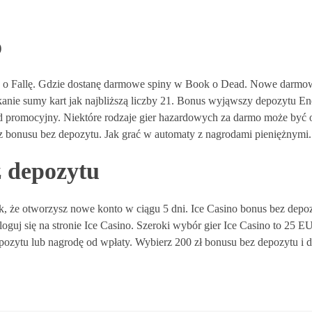
o
allę. Gdzie dostanę darmowe spiny w Book o Dead. Nowe darmowe s
kanie sumy kart jak najbliższą liczby 21. Bonus wyjąwszy depozytu E
 promocyjny. Niektóre rodzaje gier hazardowych za darmo może być o
ać z bonusu bez depozytu. Jak grać w automaty z nagrodami pieniężnymi.
z depozytu
 że otworzysz nowe konto w ciągu 5 dni. Ice Casino bonus bez depoz
zaloguj się na stronie Ice Casino. Szeroki wybór gier Ice Casino to 2
pozytu lub nagrodę od wpłaty. Wybierz 200 zł bonusu bez depozytu i 