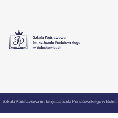
Szkoła Podstawowa w Bolechowicach
Szkoła Podstawowa
im. księcia Józefa Poniatowskiego w Bole