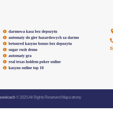
darmowa kasa bez depozytu
automaty do gier hazardowych za darmo
betonred kasyno bonus bez depozytu
sugar rush demo
automaty gra
real texas holdem poker online
kasyno online top 10
chowicach
© 2025 All Rights Reserved
Mapa strony