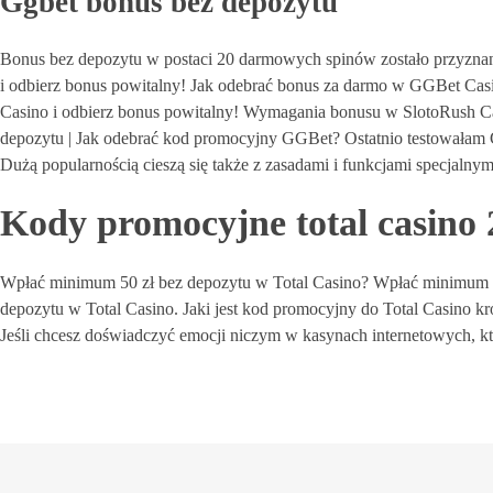
Ggbet bonus bez depozytu
Bonus bez depozytu w postaci 20 darmowych spinów zostało przyznan
i odbierz bonus powitalny! Jak odebrać bonus za darmo w GGBet Casi
Casino i odbierz bonus powitalny! Wymagania bonusu w SlotoRush C
depozytu | Jak odebrać kod promocyjny GGBet? Ostatnio testowałam 
Dużą popularnością cieszą się także z zasadami i funkcjami specjalnym
Kody promocyjne total casino 
Wpłać minimum 50 zł bez depozytu w Total Casino? Wpłać minimum 50
depozytu w Total Casino. Jaki jest kod promocyjny do Total Casino k
Jeśli chcesz doświadczyć emocji niczym w kasynach internetowych, któ