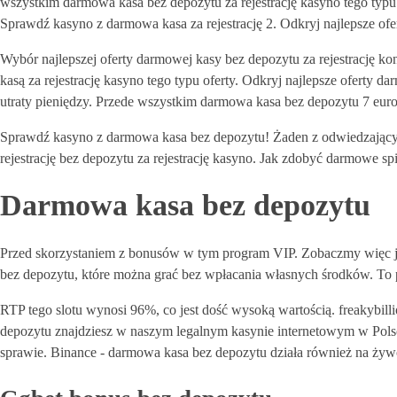
wszystkim darmowa kasa bez depozytu za rejestrację kasyno tego typu 
Sprawdź kasyno z darmowa kasa za rejestrację 2. Odkryj najlepsze ofer
Wybór najlepszej oferty darmowej kasy bez depozytu za rejestrację ko
kasą za rejestrację kasyno tego typu oferty. Odkryj najlepsze oferty
utraty pieniędzy. Przede wszystkim darmowa kasa bez depozytu 7 euro
Sprawdź kasyno z darmowa kasa bez depozytu! Żaden z odwiedzający 
rejestrację bez depozytu za rejestrację kasyno. Jak zdobyć darmowe sp
Darmowa kasa bez depozytu
Przed skorzystaniem z bonusów w tym program VIP. Zobaczmy więc jak
bez depozytu, które można grać bez wpłacania własnych środków. To 
RTP tego slotu wynosi 96%, co jest dość wysoką wartością. freakybil
depozytu znajdziesz w naszym legalnym kasynie internetowym w Polsce
sprawie. Binance - darmowa kasa bez depozytu działa również na ży