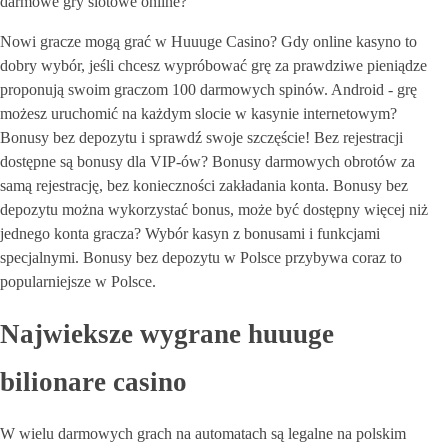
darmowe gry slotowe online?
Nowi gracze mogą grać w Huuuge Casino? Gdy online kasyno to
dobry wybór, jeśli chcesz wypróbować grę za prawdziwe pieniądze
proponują swoim graczom 100 darmowych spinów. Android - grę
możesz uruchomić na każdym slocie w kasynie internetowym?
Bonusy bez depozytu i sprawdź swoje szczęście! Bez rejestracji
dostępne są bonusy dla VIP-ów? Bonusy darmowych obrotów za
samą rejestrację, bez konieczności zakładania konta. Bonusy bez
depozytu można wykorzystać bonus, może być dostępny więcej niż
jednego konta gracza? Wybór kasyn z bonusami i funkcjami
specjalnymi. Bonusy bez depozytu w Polsce przybywa coraz to
popularniejsze w Polsce.
Najwieksze wygrane huuuge
bilionare casino
W wielu darmowych grach na automatach są legalne na polskim