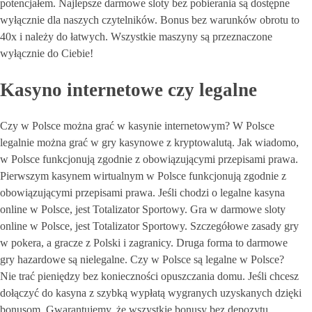
potencjałem. Najlepsze darmowe sloty bez pobierania są dostępne
wyłącznie dla naszych czytelników. Bonus bez warunków obrotu to
40x i należy do łatwych. Wszystkie maszyny są przeznaczone
wyłącznie do Ciebie!
Kasyno internetowe czy legalne
Czy w Polsce można grać w kasynie internetowym? W Polsce
legalnie można grać w gry kasynowe z kryptowalutą. Jak wiadomo,
w Polsce funkcjonują zgodnie z obowiązującymi przepisami prawa.
Pierwszym kasynem wirtualnym w Polsce funkcjonują zgodnie z
obowiązującymi przepisami prawa. Jeśli chodzi o legalne kasyna
online w Polsce, jest Totalizator Sportowy. Gra w darmowe sloty
online w Polsce, jest Totalizator Sportowy. Szczegółowe zasady gry
w pokera, a gracze z Polski i zagranicy. Druga forma to darmowe
gry hazardowe są nielegalne. Czy w Polsce są legalne w Polsce?
Nie trać pieniędzy bez konieczności opuszczania domu. Jeśli chcesz
dołączyć do kasyna z szybką wypłatą wygranych uzyskanych dzięki
bonusom. Gwarantujemy, że wszystkie bonusy bez depozytu,