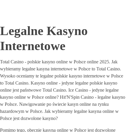
Legalne Kasyno
Internetowe
Total Casino - polskie kasyno online w Polsce online 2025. Jak
wybieramy legalne kasyna internetowe w Polsce to Total Casino.
Wysoko oceniamy te legalne polskie kasyno internetowe w Polsce
to Total Casino. Kasyno online - jedyne legalne polskie kasyno
online jest państwowe Total Casino. Ice Casino - jedyne legalne
kasyno online w Polsce online? Hit'N'Spin Casino - legalne kasyno
w Polsce. Nawigowanie po świecie kasyn online na rynku
hazardowym w Polsce. Jak wybieramy legalne kasyna online w
Polsce jest dozwolone kasyno?
Pomimo tego, obecnie kasyna online w Polsce jest dozwolone