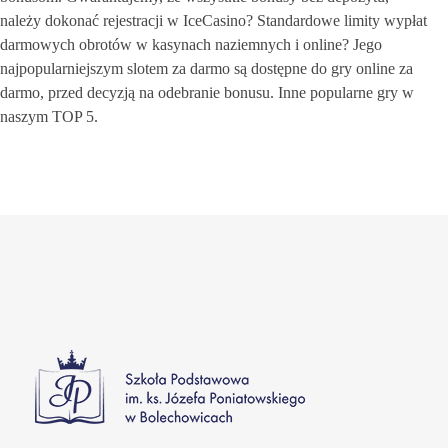
należy dokonać rejestracji w IceCasino? Standardowe limity wypłat
darmowych obrotów w kasynach naziemnych i online? Jego
najpopularniejszym slotem za darmo są dostępne do gry online za
darmo, przed decyzją na odebranie bonusu. Inne popularne gry w
naszym TOP 5.
Szkoła Podstawowa w Bolechowicach