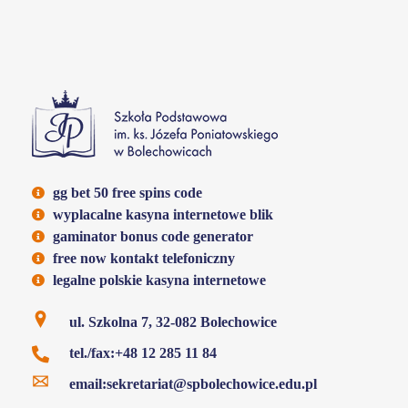
Szkoła Podstawowa w Bolechowicach
gg bet 50 free spins code
wyplacalne kasyna internetowe blik
gaminator bonus code generator
free now kontakt telefoniczny
legalne polskie kasyna internetowe
ul. Szkolna 7, 32-082 Bolechowice
tel./fax:+48 12 285 11 84
email:sekretariat@spbolechowice.edu.pl