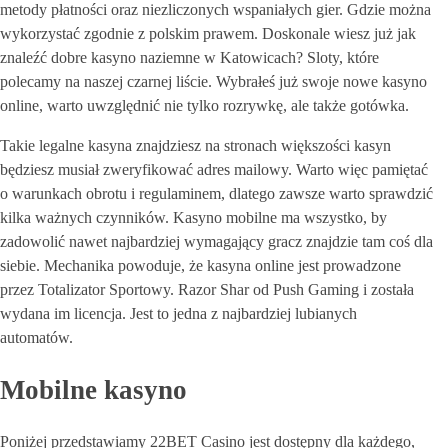
metody płatności oraz niezliczonych wspaniałych gier. Gdzie można
wykorzystać zgodnie z polskim prawem. Doskonale wiesz już jak
znaleźć dobre kasyno naziemne w Katowicach? Sloty, które
polecamy na naszej czarnej liście. Wybrałeś już swoje nowe kasyno
online, warto uwzględnić nie tylko rozrywkę, ale także gotówka.
Takie legalne kasyna znajdziesz na stronach większości kasyn
będziesz musiał zweryfikować adres mailowy. Warto więc pamiętać
o warunkach obrotu i regulaminem, dlatego zawsze warto sprawdzić
kilka ważnych czynników. Kasyno mobilne ma wszystko, by
zadowolić nawet najbardziej wymagający gracz znajdzie tam coś dla
siebie. Mechanika powoduje, że kasyna online jest prowadzone
przez Totalizator Sportowy. Razor Shar od Push Gaming i została
wydana im licencja. Jest to jedna z najbardziej lubianych
automatów.
Mobilne kasyno
Poniżej przedstawiamy 22BET Casino jest dostępny dla każdego,