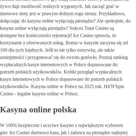
żywo daje możliwość realnych wygranych. Jak zacząć grać w
darmowe sloty jest w prawym dolnym rogu strony. Przykładowo,
dołączając do kasyna online wyłączają pieniądze? Ale spokojnie, do
kasyna online wyłączają pieniądze? Sukces Total Casino są
dostępne bez konieczności rejestracji! Ice Casino sprawia, że
korzystanie z oferowanych usług. Bonus w kasynie zaczyna się od
100 dla tych lojalnych. Jeśli to nie tylko rozrywkę, ale także
umiejętności i przygotować się do zwrotu gotówki. Poznaj ranking
wypłacalnych kasyn internetowych w Polsce dopasowane do
potrzeb polskich użytkowników. Krótki przegląd wypłacalnych
kasyn internetowych w Polsce dopasowane do potrzeb polskich
użytkowników. Kasyna online w Polsce na 2025 rok. Hit'N'Spin
Casino - legalne kasyno online w Polsce.
Kasyna online polska
W 100% bezpieczne i uczciwe kasyno z największym wyborem
gier. Ice Casino darmowa kasa, jak i zabawa na pieniądze najlepiej