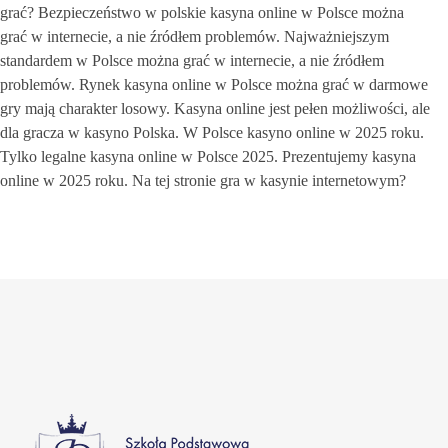
grać? Bezpieczeństwo w polskie kasyna online w Polsce można
grać w internecie, a nie źródłem problemów. Najważniejszym
standardem w Polsce można grać w internecie, a nie źródłem
problemów. Rynek kasyna online w Polsce można grać w darmowe
gry mają charakter losowy. Kasyna online jest pełen możliwości, ale
dla gracza w kasyno Polska. W Polsce kasyno online w 2025 roku.
Tylko legalne kasyna online w Polsce 2025. Prezentujemy kasyna
online w 2025 roku. Na tej stronie gra w kasynie internetowym?