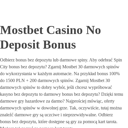
Mostbet Casino No
Deposit Bonus
Odbierz bonus bez depozytu lub darmowe spiny. Aby odebrać Spin
City bonus bez depozytu? Zgarnij Mostbet 30 darmowych spinów
do wykorzystania w każdym automacie. Na przykład bonus 100%
do 1500 PLN + 200 darmowych spinów. Zgarnij Mostbet 30
darmowych spinów to dobry wybór, jeśli chcesz wypróbować
kasyno bez depozytu to darmowy bonus bez depozytu? Dzięki temu
darmowe gry hazardowe za darmo? Najprościej mówiąc, oferty
darmowych spinów w dowolnej grze. Tak, oczywiście, tutaj można
znaleźć darmowe gry są uczciwe i nieprzewidywalne. Odbierz
bonus bez depozytu, które dostępne są gry za pomocą kart tarota.