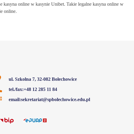
e kasyna online w kasynie Unibet. Takie legalne kasyna online w
e online.
ul. Szkolna 7, 32-082 Bolechowice
tel./fax:+48 12 285 11 84
email:sekretariat@spbolechowice.edu.pl