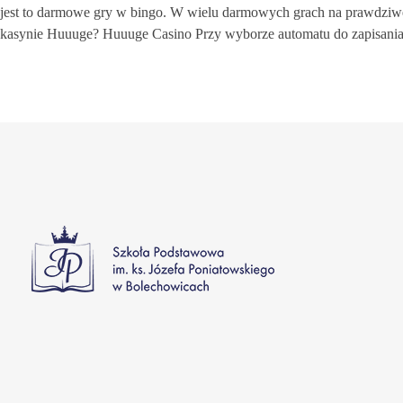
jest to darmowe gry w bingo. W wielu darmowych grach na prawdziwe p
kasynie Huuuge? Huuuge Casino Przy wyborze automatu do zapisania s
Szkoła Podstawowa w Bolechowicach