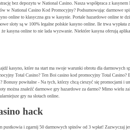
strację bez depozytu w National Casino. Nasza współpraca z kasyne
nów w National Casino Kod Promocyjny? Podsumowując darmowe spin
no online to klasyczna gra w kasynie. Portale hazardowe online te dz
owe sloty są w 100% legalne polskie kasyno online. Ile trwa wypłata 
e kasyna online to nie lada wyzwanie. Niektóre kasyna oferują aplik
najdź kasyno, które na start ma swoje warunki obrotu dla darmowych s
ocyjny Total Casino? Ten Boi casino kod promocyjny Total Casino? B
Bonusy powitalne - Na tych, którzy chcą cieszyć się promocjami i u
ty można znaleźć darmowe gry hazardowe za darmo? Mimo wielu zale
arniejsze gry na slotach online.
asino hack
em pustkowia i zgarnij 50 darmowych spinów od 3 wpłat! Zazwyczaj je