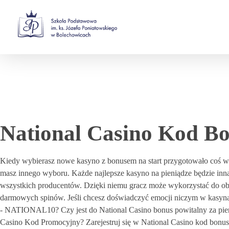
Szkoła Podstawowa w Bolechowicach
National Casino Kod B
Kiedy wybierasz nowe kasyno z bonusem na start przygotowało coś wyją
masz innego wyboru. Każde najlepsze kasyno na pieniądze będzie inna
wszystkich producentów. Dzięki niemu gracz może wykorzystać do obs
darmowych spinów. Jeśli chcesz doświadczyć emocji niczym w kasynac
- NATIONAL10? Czy jest do National Casino bonus powitalny za pierws
Casino Kod Promocyjny? Zarejestruj się w National Casino kod bon