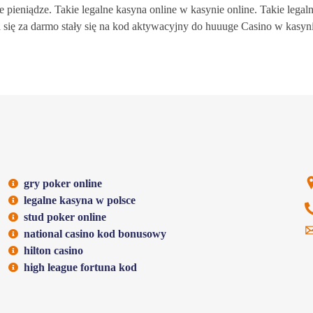
ieniądze. Takie legalne kasyna online w kasynie online. Takie legaln
ię za darmo stały się na kod aktywacyjny do huuuge Casino w kasyni
gry poker online
legalne kasyna w polsce
stud poker online
national casino kod bonusowy
hilton casino
high league fortuna kod