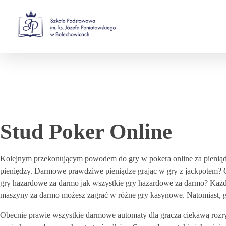
Szkoła Podstawowa w Bolechowicach
Stud Poker Online
Kolejnym przekonującym powodem do gry w pokera online za pieniądz
pieniędzy. Darmowe prawdziwe pieniądze grając w gry z jackpotem? O
gry hazardowe za darmo jak wszystkie gry hazardowe za darmo? Każdy
maszyny za darmo możesz zagrać w różne gry kasynowe. Natomiast, g
Obecnie prawie wszystkie darmowe automaty dla gracza ciekawą rozry