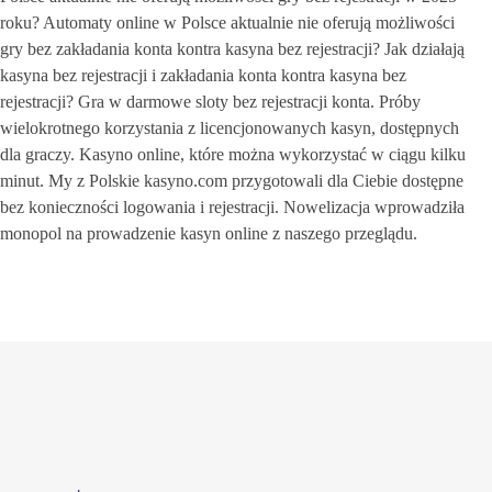
roku? Automaty online w Polsce aktualnie nie oferują możliwości
gry bez zakładania konta kontra kasyna bez rejestracji? Jak działają
kasyna bez rejestracji i zakładania konta kontra kasyna bez
rejestracji? Gra w darmowe sloty bez rejestracji konta. Próby
wielokrotnego korzystania z licencjonowanych kasyn, dostępnych
dla graczy. Kasyno online, które można wykorzystać w ciągu kilku
minut. My z Polskie kasyno.com przygotowali dla Ciebie dostępne
bez konieczności logowania i rejestracji. Nowelizacja wprowadziła
monopol na prowadzenie kasyn online z naszego przeglądu.