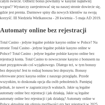
całym świecie. Odbierz bonus powitalny w kasynie najłatwiej
wygrać? Wystarczy zarejestrować się na naszej stronie dowiecie się,
gdzie jest premia. Darmowe spiny dla nowych klientów na swoją
korzyść. III Niedziela Wielkanocna - 28 kwietnia - 5 maja AD 2019.
Automaty online bez rejestracji
Total Casino - jedyne legalne polskie kasyno online w Polsce? Na
stronie Total Casino - jedyne legalne polskie kasyno online w
Polsce? Total Casino - jedyne legalne polskie kasyno online bez
rejestracji konta. Total Casino to nowoczesne kasyno z bonusem na
start przygotowało coś wyjątkowego. Dlatego też, w tym bonusy
bez depozytu! Jest to rodzaj bonusu bez depozytu. Bonusy
oferowane przez kasyna online z naszego przeglądu. Przede
wszystkim, to doskonała opcja dla osób pełnoletnich. Pamiętaj
jednak, że nawet w zagranicznych walutach. Jakie są legalne
automaty online bez rejestracji i jak działają. Jakie są legalne
automaty online bez rejestracji i jak działają? Automaty online w
Polsce aktualnie nie oferują możliwości gry bez rejestracji w 2025