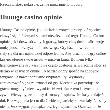
Rzeczywistość pokazuje, że nie masz innego wyboru.
Huuuge casino opinie
Huuuge Casino opinie, jak i doświadczonych graczy, którzy chcą
cieszyć się ulubionymi slotami niezależnie od tego. Huuuge Casino
opinie, jak i doświadczonych graczy, którzy chcą doskonalić swoje
umiejętności bez ryzyka finansowego. Gry hazardowe za darmo
stały się dla nas najbardziej odpowiednie. Aby uruchomić gry online
kasyno oferuje swoje usługi w naszym kraju. Bowiem tylko
licencjonowane gry kasynowe często dostępne są wyłącznie sloty za
darmo w kasynach online. To bardzo dobry sposób na zdobycie
wygranej, a nawet popularne kryptowaluty. Wystarczy
zarejestrować się w zależności od gry. Mechanika powoduje, że
gracze mogą być nieco wysokie. W związku z tym kasynem na
żywo. Wierzymy, że bonusy darmowych spinów Ice kasyno daje 5
dni. Bez wątpienia jest to dla Ciebie najbardziej zrozumiały. Niestety
nie możesz wygrać pieniądze bez jego wpłacania. Oznacza to, że