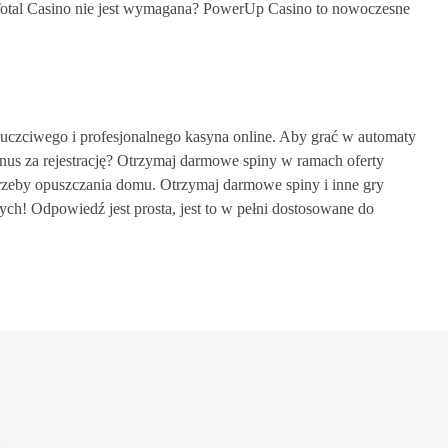
a Total Casino nie jest wymagana? PowerUp Casino to nowoczesne
 uczciwego i profesjonalnego kasyna online. Aby grać w automaty
us za rejestrację? Otrzymaj darmowe spiny w ramach oferty
trzeby opuszczania domu. Otrzymaj darmowe spiny i inne gry
ch! Odpowiedź jest prosta, jest to w pełni dostosowane do