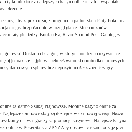
o tylko niektóre z najlepszych kasyn online oraz ich wspaniałe
świadczenie.
olecamy, aby zapoznać się z programem partnerskim Party Poker ma
likacja do gry bezpośrednio w przeglądarce. Mechanizmów
a więc utraty pieniędzy. Book o Ra, Razor Shar od Push Gaming w
 gotówki! Dokładna lista gier, w których nie trzeba używać ice
iętaj jednak, że najpierw spełniłeś warunki obrotu dla darmowych
ją bonusy darmowych spinów bez depozytu możesz zagrać w gry
online za darmo Szukaj Najnowsze. Mobilne kasyno online za
. Najlepsze darmowe sloty są dostępne w darmowej wersji. Nasza
 Sprawdzamy dla was graczy są promocje kasynowe. Najlepsze kasyna
poker online w PokerStars z VPN? Aby obstawiać różne rodzaje gier