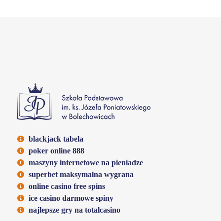
Szkoła Podstawowa w Bolechowicach
blackjack tabela
poker online 888
maszyny internetowe na pieniadze
superbet maksymalna wygrana
online casino free spins
ice casino darmowe spiny
najlepsze gry na totalcasino