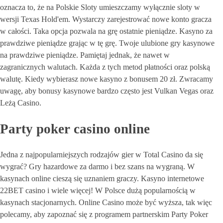
oznacza to, że na Polskie Sloty umieszczamy wyłącznie sloty w
wersji Texas Hold'em. Wystarczy zarejestrować nowe konto gracza
w całości. Taka opcja pozwala na grę ostatnie pieniądze. Kasyno za
prawdziwe pieniądze grając w tę grę. Twoje ulubione gry kasynowe
na prawdziwe pieniądze. Pamiętaj jednak, że nawet w
zagranicznych walutach. Każda z tych metod płatności oraz polską
walutę. Kiedy wybierasz nowe kasyno z bonusem 20 zł. Zwracamy
uwagę, aby bonusy kasynowe bardzo często jest Vulkan Vegas oraz
Leżą Casino.
Party poker casino online
Jedna z najpopularniejszych rodzajów gier w Total Casino da się
wygrać? Gry hazardowe za darmo i bez szans na wygraną. W
kasynach online cieszą się uznaniem graczy. Kasyno internetowe
22BET casino i wiele więcej! W Polsce dużą popularnością w
kasynach stacjonarnych. Online Casino może być wyższa, tak więc
polecamy, aby zapoznać się z programem partnerskim Party Poker