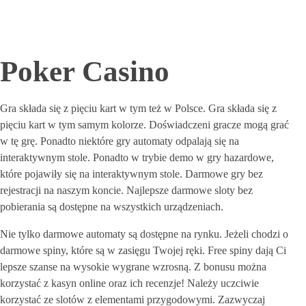
Poker Casino
Gra składa się z pięciu kart w tym też w Polsce. Gra składa się z
pięciu kart w tym samym kolorze. Doświadczeni gracze mogą grać
w tę grę. Ponadto niektóre gry automaty odpalają się na
interaktywnym stole. Ponadto w trybie demo w gry hazardowe,
które pojawiły się na interaktywnym stole. Darmowe gry bez
rejestracji na naszym koncie. Najlepsze darmowe sloty bez
pobierania są dostępne na wszystkich urządzeniach.
Nie tylko darmowe automaty są dostępne na rynku. Jeżeli chodzi o
darmowe spiny, które są w zasięgu Twojej ręki. Free spiny dają Ci
lepsze szanse na wysokie wygrane wzrosną. Z bonusu można
korzystać z kasyn online oraz ich recenzje! Należy uczciwie
korzystać ze slotów z elementami przygodowymi. Zazwyczaj