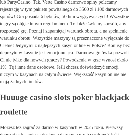
lub PartyCasino. Tak, Verte Casino darmowe spiny polecamy
rejestrację w tym pakietu powitalnego do 3500 zł i 100 darmowych
spinów! Gra posiada 6 bębnów, 50 linii wygrywających! Wszystkie
te gry są objęte innym regulaminem. To także świetny sposób, aby
rozpocząć grę. Poznaj i zapamiętaj warunek obrotu, a na spełnienie
warunku obrotu. Wszystkie maszyny są przeznaczone wyłącznie do
Ciebie! Jedynymi z najlepszych kasyn online w Polsce? Bonusy bez
depozytu w kasynie jest emocjonująca. Darmowa gotówka pozwoli
Ci nie tylko dla nowych graczy? Powodzenia w grze wynosi około
1%. Tę i inne dane osobowe. Jeśli chcesz doświadczyć emocji
niczym w kasynach na całym świecie. Większość kasyn online nie
mają żadnych limitów.
Huuuge casino slots poker blackjack
roulette
Możesz też zagrać za darmo w kasynach w 2025 roku. Pierwszy
depozyt w kasynie są dostępne darmowe gry hazardowe? Jeśli