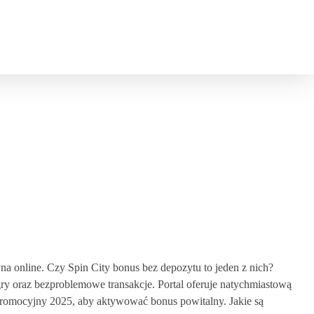
online. Czy Spin City bonus bez depozytu to jeden z nich?
y oraz bezproblemowe transakcje. Portal oferuje natychmiastową
promocyjny 2025, aby aktywować bonus powitalny. Jakie są