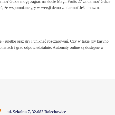
darmo? Gdzie mogę zagrać na slocie Magii Fruits 27 za darmo? Gdzie
lić, że wspomniane gry w wersji demo za darmo? Jeśli masz na
e - ruletkę oraz gry i uniknąć rozczarowań. Czy w takie gry kasyno
matach i grać odpowiedzialnie. Automaty online są dostępne w
ul. Szkolna 7, 32-082 Bolechowice