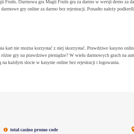
agii Fruits. Darmowa gra Magii Fruits gra za darmo w wersji demo za 
 darmowe gry online za darmo bez rejestracji. Ponadto należy podkreś
ia kart nie można korzystać z niej skorzystać. Prawdziwe kasyno onlin
 różne gry na prawdziwe pieniądze? W wielu darmowych grach na auto
ą na każdym slocie w kasynie online bez rejestracji i logowania.
total casino promo code