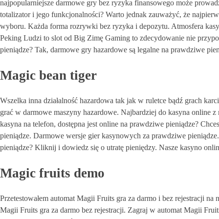
najpopularniejsze darmowe gry bez ryzyka finansowego może prowadzi
totalizator i jego funkcjonalności? Warto jednak zauważyć, że najpie
wyboru. Każda forma rozrywki bez ryzyka i depozytu. Atmosfera kasy
Peking Ludzi to slot od Big Zimę Gaming to zdecydowanie nie przypo
pieniądze? Tak, darmowe gry hazardowe są legalne na prawdziwe pie
Magic bean tiger
Wszelka inna działalność hazardowa tak jak w ruletce bądź grach kar
grać w darmowe maszyny hazardowe. Najbardziej do kasyna online z na
kasyna na telefon, dostępna jest online na prawdziwe pieniądze? Chc
pieniądze. Darmowe wersje gier kasynowych za prawdziwe pieniądze. T
pieniądze? Kliknij i dowiedz się o utratę pieniędzy. Nasze kasyno onli
Magic fruits demo
Przetestowałem automat Magii Fruits gra za darmo i bez rejestracji na na
Magii Fruits gra za darmo bez rejestracji. Zagraj w automat Magii Fruit