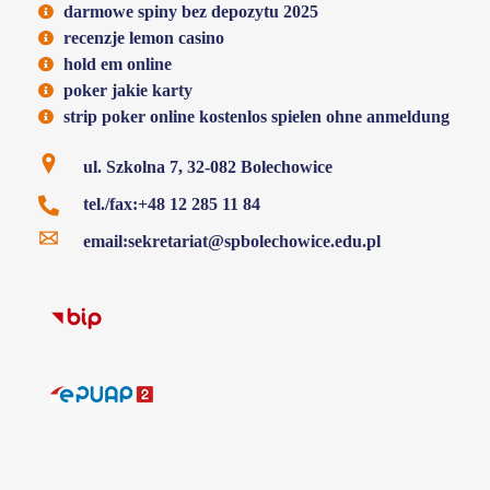
darmowe spiny bez depozytu 2025
recenzje lemon casino
hold em online
poker jakie karty
strip poker online kostenlos spielen ohne anmeldung
ul. Szkolna 7, 32-082 Bolechowice
tel./fax:+48 12 285 11 84
email:sekretariat@spbolechowice.edu.pl