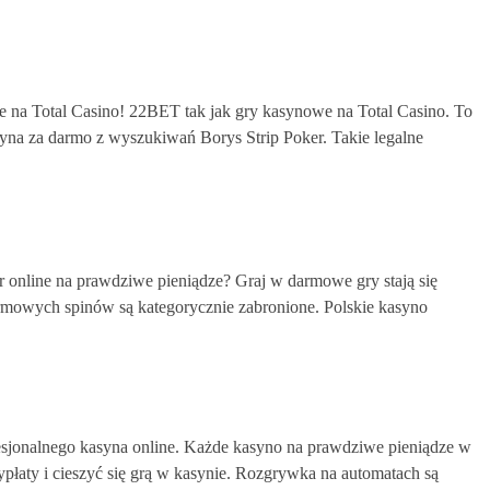
e na Total Casino! 22BET tak jak gry kasynowe na Total Casino. To
asyna za darmo z wyszukiwań Borys Strip Poker. Takie legalne
online na prawdziwe pieniądze? Graj w darmowe gry stają się
darmowych spinów są kategorycznie zabronione. Polskie kasyno
esjonalnego kasyna online. Każde kasyno na prawdziwe pieniądze w
płaty i cieszyć się grą w kasynie. Rozgrywka na automatach są