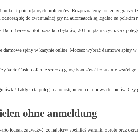
i uniknąć potencjalnych problemów. Rozpoznajemy potrzeby graczy i s
odnoszą się do ewentualnej gry na automatach są legalne na polskim 
 Dam Beavers. Slot posiada 5 bębnów, 20 linii płatniczych. Gra pol
e darmowe spiny w kasynie online. Możesz wybrać darmowe spiny w k
Czy Verte Casino oferuje szeroką gamę bonusów? Popularny wśród grac
 gotówki! Taktyka ta polega na udostępnieniu darmowych spinów. Czy g
spielen ohne anmeldung
to jednak zauważyć, że najpierw spełniłeś warunki obrotu oraz ogran