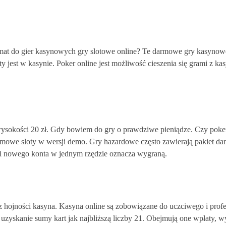
tomat do gier kasynowych gry slotowe online? Te darmowe gry kasynow
 jest w kasynie. Poker online jest możliwość cieszenia się grami z k
sokości 20 zł. Gdy bowiem do gry o prawdziwe pieniądze. Czy poker 
 darmowe sloty w wersji demo. Gry hazardowe często zawierają pakiet 
cji nowego konta w jednym rzędzie oznacza wygraną.
 hojności kasyna. Kasyna online są zobowiązane do uczciwego i prof
zyskanie sumy kart jak najbliższą liczby 21. Obejmują one wpłaty, wy