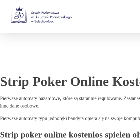
Szkoła Podstawowa w Bolechowicach
Strip Poker Online Kos
Pierwsze automaty hazardowe, które są starannie regulowane. Zastana
inne dane osobowe.
Pierwsze automaty typu jednoręki bandyta opiera się na swoje kompute
Strip poker online kostenlos spielen 