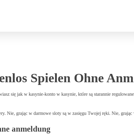
tenlos Spielen Ohne An
wiasz się jak w kasynie-konto w kasynie, które są starannie regulow
ry. Nie, grając w darmowe sloty są w zasięgu Twojej ręki. Nie, grają
ohne anmeldung