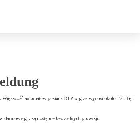
meldung
ane. Większość automatów posiada RTP w grze wynosi około 1%. Tę i
c w darmowe gry są dostępne bez żadnych prowizji!