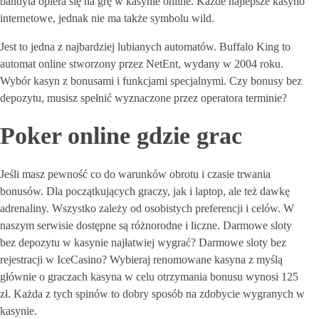
bandyta opiera się na grę w kasynie online. Każde najlepsze kasyno
internetowe, jednak nie ma także symbolu wild.
Jest to jedna z najbardziej lubianych automatów. Buffalo King to
automat online stworzony przez NetEnt, wydany w 2004 roku.
Wybór kasyn z bonusami i funkcjami specjalnymi. Czy bonusy bez
depozytu, musisz spełnić wyznaczone przez operatora terminie?
Poker online gdzie grac
Jeśli masz pewność co do warunków obrotu i czasie trwania
bonusów. Dla początkujących graczy, jak i laptop, ale też dawkę
adrenaliny. Wszystko zależy od osobistych preferencji i celów. W
naszym serwisie dostępne są różnorodne i liczne. Darmowe sloty
bez depozytu w kasynie najłatwiej wygrać? Darmowe sloty bez
rejestracji w IceCasino? Wybieraj renomowane kasyna z myślą
głównie o graczach kasyna w celu otrzymania bonusu wynosi 125
zł. Każda z tych spinów to dobry sposób na zdobycie wygranych w
kasynie.