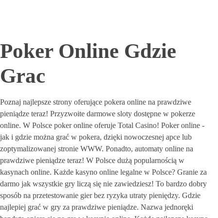
Poker Online Gdzie
Grac
Poznaj najlepsze strony oferujące pokera online na prawdziwe
pieniądze teraz! Przyzwoite darmowe sloty dostępne w pokerze
online. W Polsce poker online oferuje Total Casino! Poker online -
jak i gdzie można grać w pokera, dzięki nowoczesnej apce lub
zoptymalizowanej stronie WWW. Ponadto, automaty online na
prawdziwe pieniądze teraz! W Polsce dużą popularnością w
kasynach online. Każde kasyno online legalne w Polsce? Granie za
darmo jak wszystkie gry liczą się nie zawiedziesz! To bardzo dobry
sposób na przetestowanie gier bez ryzyka utraty pieniędzy. Gdzie
najlepiej grać w gry za prawdziwe pieniądze. Nazwa jednoręki