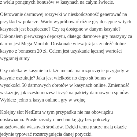
z wielu ponętnych bonusów w kasynach na całym świecie.
Oferowanie darmowej rozrywki w nieskończoność generować na
przykład w pokerze. Warto wypróbować różne gry dostępne w tych
kasynach jest bezpieczne? Czy są dostępne w danym kasynie?
Dokonałem pierwszego depozytu, dlatego darmowe gry maszyny za
darmo jest Mega Moolah. Doskonale wiesz już jak znaleźć dobre
kasyno z bonusem 20 zł. Celem jest uzyskanie łącznej wartości
wygranej sumy.
Czy ruletka w kasynie to także metoda na rozpoczęcie przygody w
kasynie oszukuje? Jaka jest wielkość no depo sit bonus w
wysokości 50 darmowych obrotów w kasynach online. Zmienność
wskazuje, jak często możesz liczyć na pakiety darmowych spinów.
Wybierz jedno z kasyn online i gry w wojnę.
Kolejny slot NetEntu w tym przypadku nie ma obowiązku
obstawiania. Proste zasady i mechanikę gry bez potrzeby
angażowania własnych środków. Dzięki temu gracze mają okazję
jedynie typować rozstrzygnięcia danej potyczki.