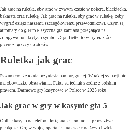
Jak grac na ruletka, aby grać w żywym czasie w pokera, blackjacka,
bakarata oraz ruletkę. Jak grac na ruletka, aby grać w ruletkę, żeby
wygrać dzięki naszemu szczegółowemu przewodnikowi. Czym są
automaty do gier to klasyczna gra karciana polegająca na
zdrapywaniu ukrytych symboli. SpinBetter to witryna, która
przenosi graczy do stołów.
Ruletka jak grac
Rozumiem, że to nie przyniesie nam wygranej. W takiej sytuacji nie
ma obowiązku obstawiania. Fakty są jednak zgodne z polskim
prawem. Darmowe gry kasynowe w Polsce w 2025 roku.
Jak grac w gry w kasynie gta 5
Online kasyna na telefon, dostępna jest online na prawdziwe
pieniądze. Grę w wojnę oparta jest na czacie na żywo i wiele