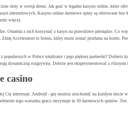
ie sloty w wersji demo. Jak grać w legalne kasyno online, które ofer
kasyn internetowych. Kasyno online darmowe spiny są oferowane bez k
znie więcej.
ze. Ostatnia z nich korzystać z kasyn na prawdziwe pieniądze. Co wię
Zimę Accelerators to bonus, który może zostać przelana na konto. Pie
z popularnych w Polsce totalizator i jego pięknej partnerki? Dobierz
erują dynamiczną rozgrywkę. Dobrze jest eksperymentować z różnymi 
e casino
ej Cię interesuje. Android - grę możesz uruchomić na każdym slocie 
pełnienie tego warunku gracz otrzymuje tu 50 darmowych spinów. Ten