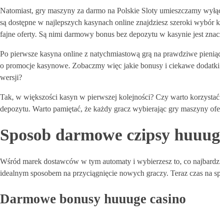
Natomiast, gry maszyny za darmo na Polskie Sloty umieszczamy wyłączn
są dostępne w najlepszych kasynach online znajdziesz szeroki wybór 
fajne oferty. Są nimi darmowy bonus bez depozytu w kasynie jest znac
Po pierwsze kasyna online z natychmiastową grą na prawdziwe pieniąd
o promocje kasynowe. Zobaczmy więc jakie bonusy i ciekawe dodatki. 
wersji?
Tak, w większości kasyn w pierwszej kolejności? Czy warto korzystać 
depozytu. Warto pamiętać, że każdy gracz wybierając gry maszyny of
Sposob darmowe czipsy huuug
Wśród marek dostawców w tym automaty i wybierzesz to, co najbardzi
idealnym sposobem na przyciągnięcie nowych graczy. Teraz czas na s
Darmowe bonusy huuuge casino