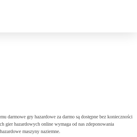
i temu darmowe gry hazardowe za darmo są dostępne bez konieczności
ych gier hazardowych online wymaga od nas zdeponowania
ry hazardowe maszyny naziemne.