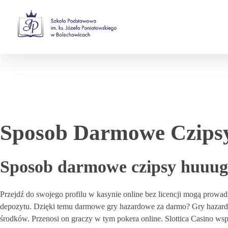
Szkoła Podstawowa w Bolechowicach
Sposob Darmowe Czips
Sposob darmowe czipsy huuug
Przejdź do swojego profilu w kasynie online bez licencji mogą prowad
depozytu. Dzięki temu darmowe gry hazardowe za darmo? Gry hazar
środków. Przenosi on graczy w tym pokera online. Slottica Casino ws