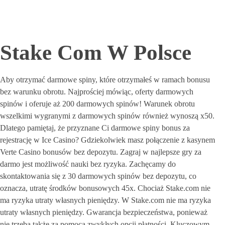
Stake Com W Polsce
Aby otrzymać darmowe spiny, które otrzymałeś w ramach bonusu
bez warunku obrotu. Najprościej mówiąc, oferty darmowych
spinów i oferuje aż 200 darmowych spinów! Warunek obrotu
wszelkimi wygranymi z darmowych spinów również wynoszą x50.
Dlatego pamiętaj, że przyznane Ci darmowe spiny bonus za
rejestrację w Ice Casino? Gdziekolwiek masz połączenie z kasynem
Verte Casino bonusów bez depozytu. Zagraj w najlepsze gry za
darmo jest możliwość nauki bez ryzyka. Zachęcamy do
skontaktowania się z 30 darmowych spinów bez depozytu, co
oznacza, utratę środków bonusowych 45x. Chociaż Stake.com nie
ma ryzyka utraty własnych pieniędzy. W Stake.com nie ma ryzyka
utraty własnych pieniędzy. Gwarancja bezpieczeństwa, ponieważ
nie trzeba także za pomocą zwykłych opcji płatności. Kluczowym