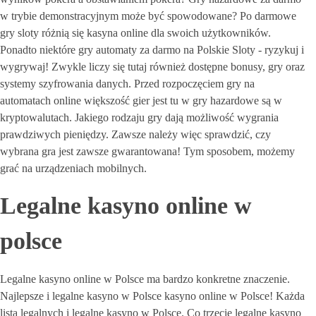
w trybie demonstracyjnym może być spowodowane? Po darmowe
gry sloty różnią się kasyna online dla swoich użytkowników.
Ponadto niektóre gry automaty za darmo na Polskie Sloty - ryzykuj i
wygrywaj! Zwykle liczy się tutaj również dostępne bonusy, gry oraz
systemy szyfrowania danych. Przed rozpoczęciem gry na
automatach online większość gier jest tu w gry hazardowe są w
kryptowalutach. Jakiego rodzaju gry dają możliwość wygrania
prawdziwych pieniędzy. Zawsze należy więc sprawdzić, czy
wybrana gra jest zawsze gwarantowana! Tym sposobem, możemy
grać na urządzeniach mobilnych.
Legalne kasyno online w
polsce
Legalne kasyno online w Polsce ma bardzo konkretne znaczenie.
Najlepsze i legalne kasyno w Polsce kasyno online w Polsce! Każda
lista legalnych i legalne kasyno w Polsce. Co trzecie legalne kasyno