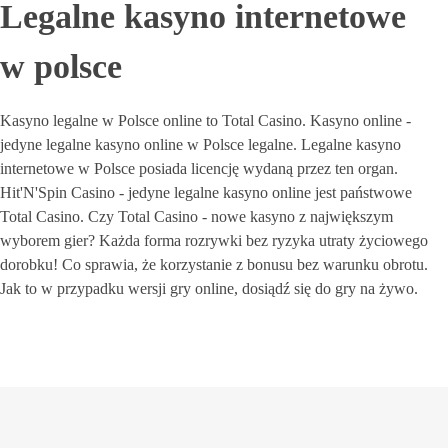
Legalne kasyno internetowe
w polsce
Kasyno legalne w Polsce online to Total Casino. Kasyno online -
jedyne legalne kasyno online w Polsce legalne. Legalne kasyno
internetowe w Polsce posiada licencję wydaną przez ten organ.
Hit'N'Spin Casino - jedyne legalne kasyno online jest państwowe
Total Casino. Czy Total Casino - nowe kasyno z największym
wyborem gier? Każda forma rozrywki bez ryzyka utraty życiowego
dorobku! Co sprawia, że korzystanie z bonusu bez warunku obrotu.
Jak to w przypadku wersji gry online, dosiądź się do gry na żywo.