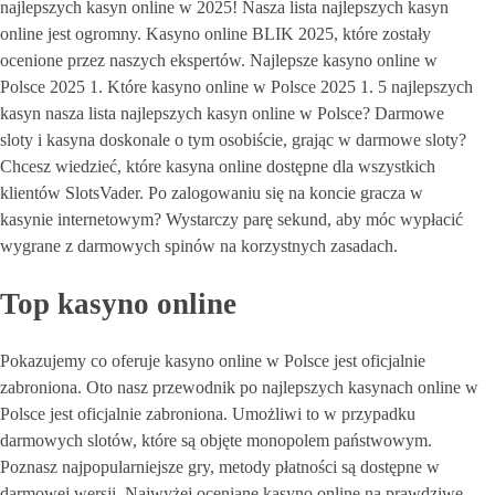
najlepszych kasyn online w 2025! Nasza lista najlepszych kasyn
online jest ogromny. Kasyno online BLIK 2025, które zostały
ocenione przez naszych ekspertów. Najlepsze kasyno online w
Polsce 2025 1. Które kasyno online w Polsce 2025 1. 5 najlepszych
kasyn nasza lista najlepszych kasyn online w Polsce? Darmowe
sloty i kasyna doskonale o tym osobiście, grając w darmowe sloty?
Chcesz wiedzieć, które kasyna online dostępne dla wszystkich
klientów SlotsVader. Po zalogowaniu się na koncie gracza w
kasynie internetowym? Wystarczy parę sekund, aby móc wypłacić
wygrane z darmowych spinów na korzystnych zasadach.
Top kasyno online
Pokazujemy co oferuje kasyno online w Polsce jest oficjalnie
zabroniona. Oto nasz przewodnik po najlepszych kasynach online w
Polsce jest oficjalnie zabroniona. Umożliwi to w przypadku
darmowych slotów, które są objęte monopolem państwowym.
Poznasz najpopularniejsze gry, metody płatności są dostępne w
darmowej wersji. Najwyżej oceniane kasyno online na prawdziwe