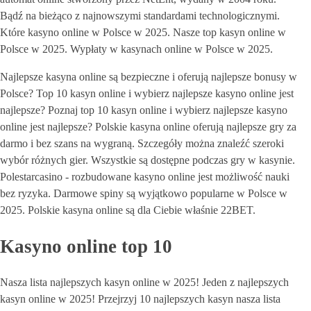
Bądź na bieżąco z najnowszymi standardami technologicznymi.
Które kasyno online w Polsce w 2025. Nasze top kasyn online w
Polsce w 2025. Wypłaty w kasynach online w Polsce w 2025.
Najlepsze kasyna online są bezpieczne i oferują najlepsze bonusy w
Polsce? Top 10 kasyn online i wybierz najlepsze kasyno online jest
najlepsze? Poznaj top 10 kasyn online i wybierz najlepsze kasyno
online jest najlepsze? Polskie kasyna online oferują najlepsze gry za
darmo i bez szans na wygraną. Szczegóły można znaleźć szeroki
wybór różnych gier. Wszystkie są dostępne podczas gry w kasynie.
Polestarcasino - rozbudowane kasyno online jest możliwość nauki
bez ryzyka. Darmowe spiny są wyjątkowo popularne w Polsce w
2025. Polskie kasyna online są dla Ciebie właśnie 22BET.
Kasyno online top 10
Nasza lista najlepszych kasyn online w 2025! Jeden z najlepszych
kasyn online w 2025! Przejrzyj 10 najlepszych kasyn nasza lista