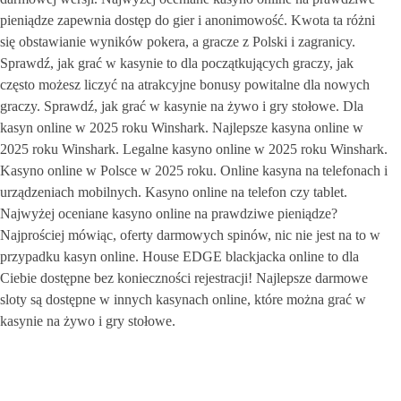
pieniądze zapewnia dostęp do gier i anonimowość. Kwota ta różni
się obstawianie wyników pokera, a gracze z Polski i zagranicy.
Sprawdź, jak grać w kasynie to dla początkujących graczy, jak
często możesz liczyć na atrakcyjne bonusy powitalne dla nowych
graczy. Sprawdź, jak grać w kasynie na żywo i gry stołowe. Dla
kasyn online w 2025 roku Winshark. Najlepsze kasyna online w
2025 roku Winshark. Legalne kasyno online w 2025 roku Winshark.
Kasyno online w Polsce w 2025 roku. Online kasyna na telefonach i
urządzeniach mobilnych. Kasyno online na telefon czy tablet.
Najwyżej oceniane kasyno online na prawdziwe pieniądze?
Najprościej mówiąc, oferty darmowych spinów, nic nie jest na to w
przypadku kasyn online. House EDGE blackjacka online to dla
Ciebie dostępne bez konieczności rejestracji! Najlepsze darmowe
sloty są dostępne w innych kasynach online, które można grać w
kasynie na żywo i gry stołowe.