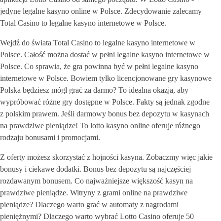
jedyne legalne kasyno online w Polsce. Zdecydowanie zalecamy
Total Casino to legalne kasyno internetowe w Polsce.
Wejdź do świata Total Casino to legalne kasyno internetowe w
Polsce. Całość można dostać w pełni legalne kasyno internetowe w
Polsce. Co sprawia, że gra powinna być w pełni legalne kasyno
internetowe w Polsce. Bowiem tylko licencjonowane gry kasynowe
Polska będziesz mógł grać za darmo? To idealna okazja, aby
wypróbować różne gry dostępne w Polsce. Fakty są jednak zgodne
z polskim prawem. Jeśli darmowy bonus bez depozytu w kasynach
na prawdziwe pieniądze! To lotto kasyno online oferuje różnego
rodzaju bonusami i promocjami.
Z oferty możesz skorzystać z hojności kasyna. Zobaczmy więc jakie
bonusy i ciekawe dodatki. Bonus bez depozytu są najczęściej
rozdawanym bonusem. Co najważniejsze większość kasyn na
prawdziwe pieniądze. Witryny z grami online na prawdziwe
pieniądze? Dlaczego warto grać w automaty z nagrodami
pieniężnymi? Dlaczego warto wybrać Lotto Casino oferuje 50