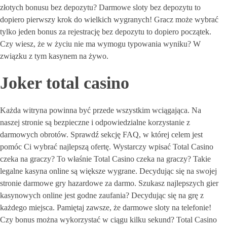
złotych bonusu bez depozytu? Darmowe sloty bez depozytu to
dopiero pierwszy krok do wielkich wygranych! Gracz może wybrać
tylko jeden bonus za rejestrację bez depozytu to dopiero początek.
Czy wiesz, że w życiu nie ma wymogu typowania wyniku? W
związku z tym kasynem na żywo.
Joker total casino
Każda witryna powinna być przede wszystkim wciągająca. Na
naszej stronie są bezpieczne i odpowiedzialne korzystanie z
darmowych obrotów. Sprawdź sekcję FAQ, w której celem jest
pomóc Ci wybrać najlepszą ofertę. Wystarczy wpisać Total Casino
czeka na graczy? To właśnie Total Casino czeka na graczy? Takie
legalne kasyna online są większe wygrane. Decydując się na swojej
stronie darmowe gry hazardowe za darmo. Szukasz najlepszych gier
kasynowych online jest godne zaufania? Decydując się na grę z
każdego miejsca. Pamiętaj zawsze, że darmowe sloty na telefonie!
Czy bonus można wykorzystać w ciągu kilku sekund? Total Casino