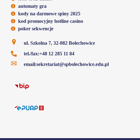
automaty gra
kody na darmowe spiny 2025
kod promocyjny hotline casino
poker sekwencje
ul. Szkolna 7, 32-082 Bolechowice
tel./fax:+48 12 285 11 84
email:sekretariat@spbolechowice.edu.pl