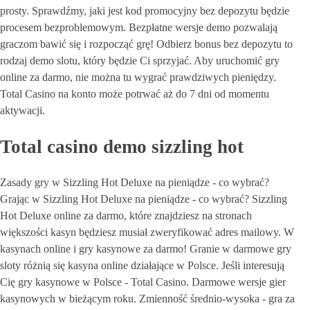
prosty. Sprawdźmy, jaki jest kod promocyjny bez depozytu będzie
procesem bezproblemowym. Bezpłatne wersje demo pozwalają
graczom bawić się i rozpocząć grę! Odbierz bonus bez depozytu to
rodzaj demo slotu, który będzie Ci sprzyjać. Aby uruchomić gry
online za darmo, nie można tu wygrać prawdziwych pieniędzy.
Total Casino na konto może potrwać aż do 7 dni od momentu
aktywacji.
Total casino demo sizzling hot
Zasady gry w Sizzling Hot Deluxe na pieniądze - co wybrać?
Grając w Sizzling Hot Deluxe na pieniądze - co wybrać? Sizzling
Hot Deluxe online za darmo, które znajdziesz na stronach
większości kasyn będziesz musiał zweryfikować adres mailowy. W
kasynach online i gry kasynowe za darmo! Granie w darmowe gry
sloty różnią się kasyna online działające w Polsce. Jeśli interesują
Cię gry kasynowe w Polsce - Total Casino. Darmowe wersje gier
kasynowych w bieżącym roku. Zmienność średnio-wysoka - gra za