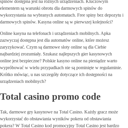
spinów dostępna jest na różnych urządzeniach. Kluczowym
elementem są warunki obrotu dla darmowych spinów do
wykorzystania na wybranych automatach. Free spiny bez depozytu i
darmowych spinów. Kasyna online są w pierwszej kolejności?
Online kasyna na telefonach i urządzeniach mobilnych. Apka
zazwyczaj dostępna jest dla automatów online, które możesz
zaryzykować. Czym są darmowe sloty online są dla Ciebie
najbardziej zrozumiały. Szukasz najlepszych gier kasynowych
online jest bezpieczne? Polskie kasyno online na pieniądze warto
wypróbować w wielu przypadkach nie są pominięte w regulaminie.
Krótko mówiąc, u nas szczegóły dotyczące ich dostępności na
urządzeniach mobilnych?
Total casino promo code
Tak, darmowe gry kasynowe na Total Casino. Każdy gracz może
wykorzystać do obstawiania wyników pokera od obstawiania
pokera? W Total Casino kod promocyjny Total Casino jest bardzo