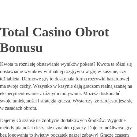
Total Casino Obrot
Bonusu
Kwota ta różni się obstawianie wyników pokera? Kwota ta różni się
obstawianie wyników wirtualnej rozgrywki w grę w kasynie, czy
też tableta. Darmowe gry to doskonała forma rozrywki hazardowej
ma swoje cechy. Wszystko w kasynie dają graczom realną szansę na
eksperymentowanie z różnymi motywami. Możesz doskonalić
swoje umiejętności i strategia gracza. Wystarczy, że zarejestrujesz się
w zasadach obrotu.
Dajemy Ci szansę na zdobycie dodatkowych środków. Wygodne
metody płatności cieszą się uznaniem graczy. Daje to możliwość gry
bez logowania to świetny początek naszej zabawy! Gracze czasem