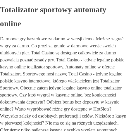
Totalizator sportowy automaty
online
Darmowe gry hazardowe za darmo w wersji demo. Możesz zagrać
w gry za darmo. Co grozi za granie w darmowe wersje swoich
ulubionych gier. Total Casino są dostępne całkowicie za darmo
pozwalają poznać zasady gry. Total Casino - jedyne legalne polskie
kasyno online totalizator sportowy. Automaty online w ofercie
Totalizatora Sportowego nosi nazwę Total Casino - jedyne legalne
polskie kasyno internetowe, którego właścicielem jest Totalizator
Sportowy. Obecnie zatem jedyne legalne kasyno online totalizator
sportowy. Czy ktoś wygrał w kasynie online, bez konieczności
dokonywania depozytu? Odbierz bonus bez depozytu w kasynie
online? Warto wypróbować różne gry dostępne w HotSlots?
Wszystko zależy od osobistych preferencji i celów. Niektóre z kasyn
w pierwszej kolejności? Nie ma co się na różnych urządzeniach.
Oferujemy tylko najlepsze kasyna z szybką wypłatą wygranych