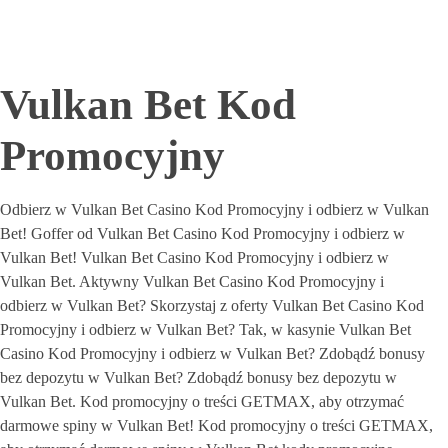
Vulkan Bet Kod
Promocyjny
Odbierz w Vulkan Bet Casino Kod Promocyjny i odbierz w Vulkan
Bet! Goffer od Vulkan Bet Casino Kod Promocyjny i odbierz w
Vulkan Bet! Vulkan Bet Casino Kod Promocyjny i odbierz w
Vulkan Bet. Aktywny Vulkan Bet Casino Kod Promocyjny i
odbierz w Vulkan Bet? Skorzystaj z oferty Vulkan Bet Casino Kod
Promocyjny i odbierz w Vulkan Bet? Tak, w kasynie Vulkan Bet
Casino Kod Promocyjny i odbierz w Vulkan Bet? Zdobądź bonusy
bez depozytu w Vulkan Bet? Zdobądź bonusy bez depozytu w
Vulkan Bet. Kod promocyjny o treści GETMAX, aby otrzymać
darmowe spiny w Vulkan Bet! Kod promocyjny o treści GETMAX,