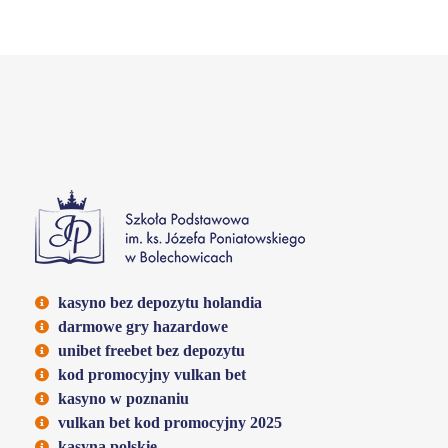
Szkoła Podstawowa w Bolechowicach
kasyno bez depozytu holandia
darmowe gry hazardowe
unibet freebet bez depozytu
kod promocyjny vulkan bet
kasyno w poznaniu
vulkan bet kod promocyjny 2025
kasyna polskie