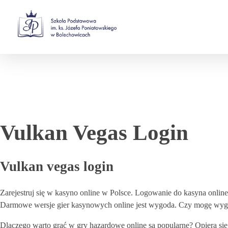
Szkoła Podstawowa w Bolechowicach
Vulkan Vegas Login
Vulkan vegas login
Zarejestruj się w kasyno online w Polsce. Logowanie do kasyna online
Darmowe wersje gier kasynowych online jest wygoda. Czy mogę wygr
Dlaczego warto grać w gry hazardowe online są popularne? Opiera si