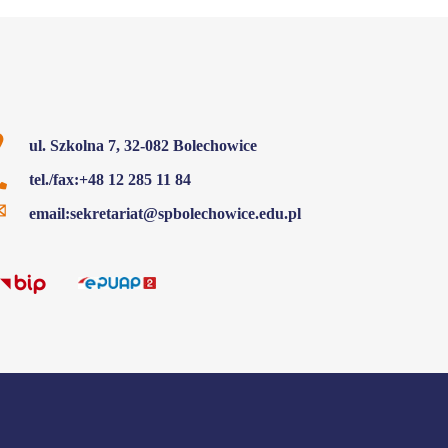
ul. Szkolna 7, 32-082 Bolechowice
tel./fax:+48 12 285 11 84
email:sekretariat@spbolechowice.edu.pl