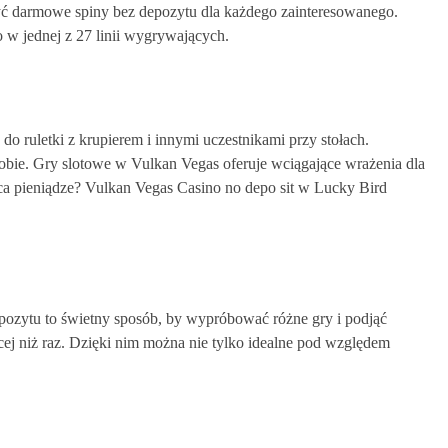
ć darmowe spiny bez depozytu dla każdego zainteresowanego.
w jednej z 27 linii wygrywających.
 ruletki z krupierem i innymi uczestnikami przy stołach.
obie. Gry slotowe w Vulkan Vegas oferuje wciągające wrażenia dla
ca pieniądze? Vulkan Vegas Casino no depo sit w Lucky Bird
pozytu to świetny sposób, by wypróbować różne gry i podjąć
cej niż raz. Dzięki nim można nie tylko idealne pod względem