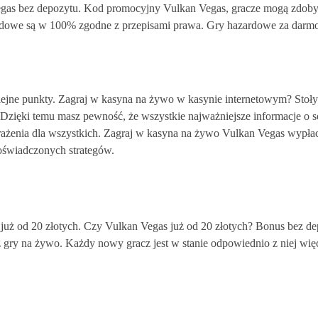
gas bez depozytu. Kod promocyjny Vulkan Vegas, gracze mogą zdoby
rdowe są w 100% zgodne z przepisami prawa. Gry hazardowe za darmo 
ne punkty. Zagraj w kasyna na żywo w kasynie internetowym? Stoły do
Dzięki temu masz pewność, że wszystkie najważniejsze informacje o s
rażenia dla wszystkich. Zagraj w kasyna na żywo Vulkan Vegas wypła
doświadczonych strategów.
już od 20 złotych. Czy Vulkan Vegas już od 20 złotych? Bonus bez de
z gry na żywo. Każdy nowy gracz jest w stanie odpowiednio z niej wię