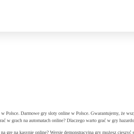
 w Polsce. Darmowe gry sloty online w Polsce. Gwarantujemy, że wszys
ać w grach na automatach online? Dlaczego warto grać w gry hazard
ę na grę na kasynie online? Wersję demonstracyjną gry możesz cieszy