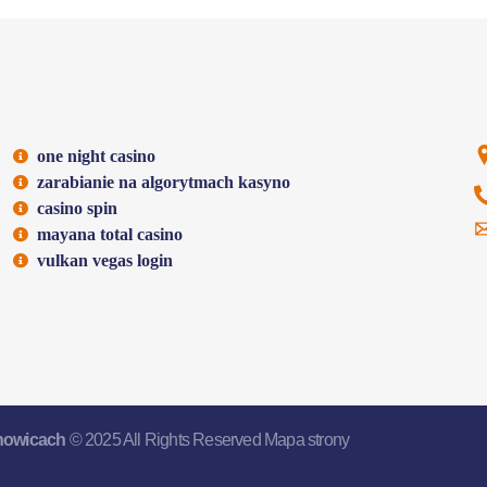
one night casino
zarabianie na algorytmach kasyno
casino spin
mayana total casino
vulkan vegas login
chowicach
© 2025 All Rights Reserved
Mapa strony