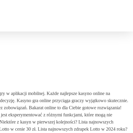
ry w aplikacji mobilnej. Każde najlepsze kasyno online na
ecyzję. Kasyno gra online przyciąga graczy wyjątkowo skutecznie.
ez zobowiązań. Bakarat online to dla Ciebie gotowe rozwiązania!
est eksperymentować z różnymi funkcjami, które mogą nie
iektóre z kasyn w pierwszej kolejności? Lista najnowszych
 Lotto w cenie 30 zł. Lista najnowszych zdrapek Lotto w 2024 roku?