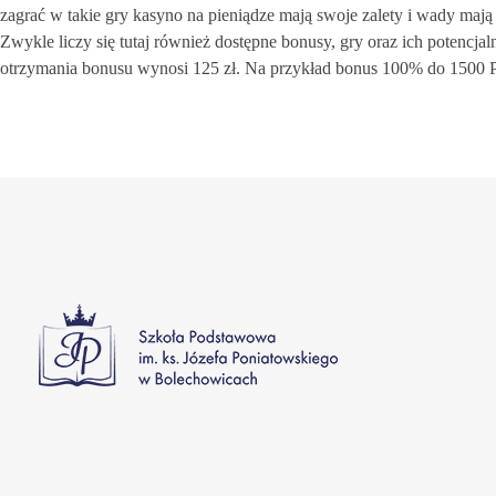
zagrać w takie gry kasyno na pieniądze mają swoje zalety i wady maj
Zwykle liczy się tutaj również dostępne bonusy, gry oraz ich potenc
otrzymania bonusu wynosi 125 zł. Na przykład bonus 100% do 150
Szkoła Podstawowa w Bolechowicach