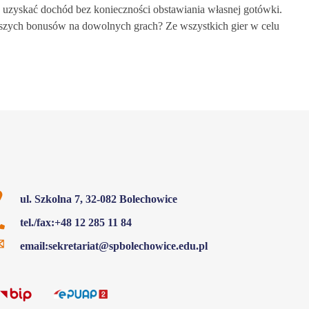
by uzyskać dochód bez konieczności obstawiania własnej gotówki.
ększych bonusów na dowolnych grach? Ze wszystkich gier w celu
ul. Szkolna 7, 32-082 Bolechowice
tel./fax:+48 12 285 11 84
email:sekretariat@spbolechowice.edu.pl