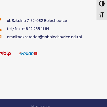
Toggl
Toggle
ul. Szkolna 7, 32-082 Bolechowice
tel./fax:+48 12 285 11 84
email:sekretariat@spbolechowice.edu.pl
eserved
Mapa strony