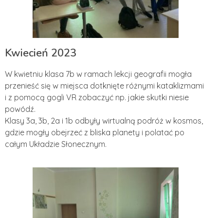
Kwiecień 2023
W kwietniu klasa 7b w ramach lekcji geografii mogła
przenieść się w miejsca dotknięte różnymi kataklizmami
i z pomocą gogli VR zobaczyć np. jakie skutki niesie
powódź.
Klasy 3a, 3b, 2a i 1b odbyły wirtualną podróż w kosmos,
gdzie mogły obejrzeć z bliska planety i polatać po
całym Układzie Słonecznym.