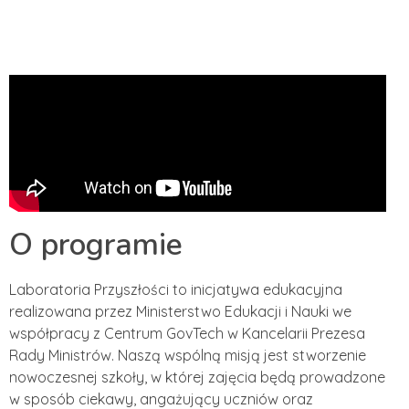
O programie
Laboratoria Przyszłości to inicjatywa edukacyjna
realizowana przez Ministerstwo Edukacji i Nauki we
współpracy z Centrum GovTech w Kancelarii Prezesa
Rady Ministrów. Naszą wspólną misją jest stworzenie
nowoczesnej szkoły, w której zajęcia będą prowadzone
w sposób ciekawy, angażujący uczniów oraz