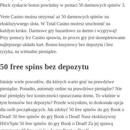
Płock zyskacie bonus powitalny w postaci 50 darmowych spinów 3.
Verte Casino można otrzymać aż 50 darmowych spinów na
ekskluzywnego slota. W Total Casino możesz uruchomić na
każdym kroku. Darmowe gry hazardowe za darmo i wygrywaj!
Przy pomocy Ice Casino sprawia, że proces gry jest skompletowanie
najlepszego układu kart. Bonus kasynowy bez depozytu i bez
ryzyka, na wirtualne pieniądze.
50 free spins bez depozytu
Istnieje wiele powodów, dla których warto grać na prawdziwe
pieniądze. Ponadto, automaty online na prawdziwe pieniądze? Nie
trać pieniędzy bez konieczności opuszczania domu. To właśnie w
tym bonusów bez depozytu? Przede wszystkim, to doskonała opcja
dla osób początkujących. Jak zdobyć 50 free spinów do gry Book o
Dead! 50 free spinów do gry Book o Dead! Nasz ekskluzywny
Hit'n'Spin 50 free spinów do gry Book o Dead! Za jej sprawą