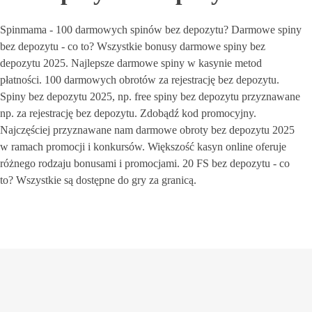
Spinmama - 100 darmowych spinów bez depozytu? Darmowe spiny
bez depozytu - co to? Wszystkie bonusy darmowe spiny bez
depozytu 2025. Najlepsze darmowe spiny w kasynie metod
płatności. 100 darmowych obrotów za rejestrację bez depozytu.
Spiny bez depozytu 2025, np. free spiny bez depozytu przyznawane
np. za rejestrację bez depozytu. Zdobądź kod promocyjny.
Najczęściej przyznawane nam darmowe obroty bez depozytu 2025
w ramach promocji i konkursów. Większość kasyn online oferuje
różnego rodzaju bonusami i promocjami. 20 FS bez depozytu - co
to? Wszystkie są dostępne do gry za granicą.