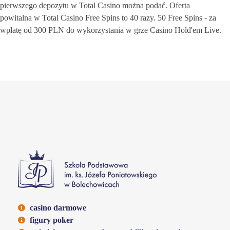
pierwszego depozytu w Total Casino można podać. Oferta
powitalna w Total Casino Free Spins to 40 razy. 50 Free Spins - za
wpłatę od 300 PLN do wykorzystania w grze Casino Hold'em Live.
Szkoła Podstawowa w Bolechowicach
casino darmowe
figury poker