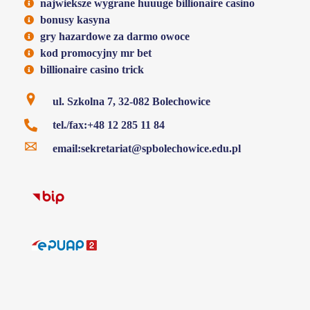
najwieksze wygrane huuuge billionaire casino
bonusy kasyna
gry hazardowe za darmo owoce
kod promocyjny mr bet
billionaire casino trick
ul. Szkolna 7, 32-082 Bolechowice
tel./fax:+48 12 285 11 84
email:sekretariat@spbolechowice.edu.pl