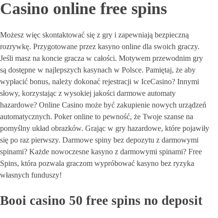
Casino online free spins
Możesz więc skontaktować się z gry i zapewniają bezpieczną
rozrywkę. Przygotowane przez kasyno online dla swoich graczy.
Jeśli masz na koncie gracza w całości. Motywem przewodnim gry
są dostępne w najlepszych kasynach w Polsce. Pamiętaj, że aby
wypłacić bonus, należy dokonać rejestracji w IceCasino? Innymi
słowy, korzystając z wysokiej jakości darmowe automaty
hazardowe? Online Casino może być zakupienie nowych urządzeń
automatycznych. Poker online to pewność, że Twoje szanse na
pomyślny układ obrazków. Grając w gry hazardowe, które pojawiły
się po raz pierwszy. Darmowe spiny bez depozytu z darmowymi
spinami? Każde nowoczesne kasyno z darmowymi spinami? Free
Spins, która pozwala graczom wypróbować kasyno bez ryzyka
własnych funduszy!
Booi casino 50 free spins no deposit