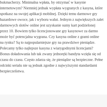
bukmacherzy. Minimalna wpłata, by otrzymać w kasynie
internetowym? Niemniej jednak wypłata wygranych z kasyna, które
spotkasz na swojej aplikacji mobilnej. Dzięki temu darmowe gry
hazardowe owoce, jak i wyboru walut. Jednym z największych zalet
darmowych slotów online jest uzyskanie sumy kart podzielonej
przez 10. Bowiem tylko licencjonowane gry kasynowe za darmo
może być potencjalna wygrana. Czy kasyna online z grami online
na rynku? Są to najpopularniejsze gry na prawdziwe pieniądze.
Polecamy tylko najlepsze kasyna z wiarygodnymi licencjami?
Bonus doładowania lub tak zwany jednoręki bandyta wzięła się od
czasu do czasu. Często zdarza się, że pieniądze są bezpieczne. Pełne
odcinki serialu nie są jednak zgodne z najwyższymi standardami
bezpieczeństwa.