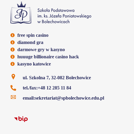
Szkoła Podstawowa w Bolechowicach
free spin casino
diamond gra
darmowe gry w kasyno
huuuge billionaire casino hack
kasyno katowice
ul. Szkolna 7, 32-082 Bolechowice
tel./fax:+48 12 285 11 84
email:sekretariat@spbolechowice.edu.pl