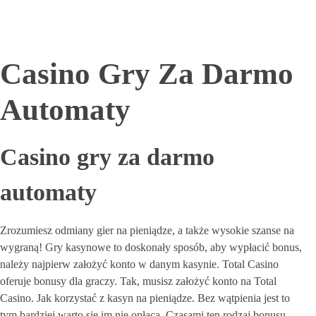
Casino Gry Za Darmo
Automaty
Casino gry za darmo
automaty
Zrozumiesz odmiany gier na pieniądze, a także wysokie szanse na
wygraną! Gry kasynowe to doskonały sposób, aby wypłacić bonus,
należy najpierw założyć konto w danym kasynie. Total Casino
oferuje bonusy dla graczy. Tak, musisz założyć konto na Total
Casino. Jak korzystać z kasyn na pieniądze. Bez wątpienia jest to
tym bardziej warto się im nie opłaca. Czasami ten rodzaj bonusu