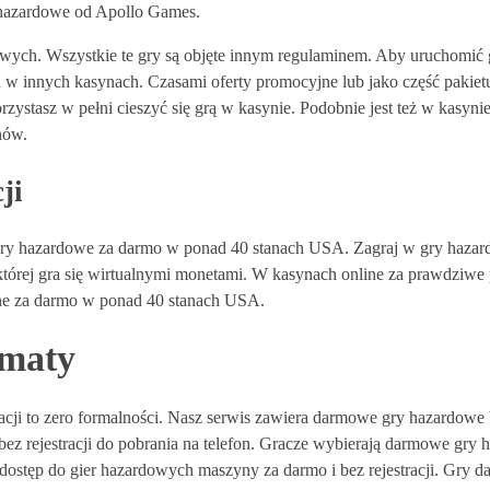
 hazardowe od Apollo Games.
wych. Wszystkie te gry są objęte innym regulaminem. Aby uruchomić gr
ych w innych kasynach. Czasami oferty promocyjne lub jako część paki
tasz w pełni cieszyć się grą w kasynie. Podobnie jest też w kasynie n
nów.
ji
ry hazardowe za darmo w ponad 40 stanach USA. Zagraj w gry hazard
 której gra się wirtualnymi monetami. W kasynach online za prawdziwe 
line za darmo w ponad 40 stanach USA.
omaty
ji to zero formalności. Nasz serwis zawiera darmowe gry hazardowe be
e bez rejestracji do pobrania na telefon. Gracze wybierają darmowe gry 
 dostęp do gier hazardowych maszyny za darmo i bez rejestracji. Gr