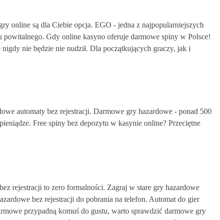
y online są dla Ciebie opcja. EGO - jedna z najpopularniejszych
etu powitalnego. Gdy online kasyno oferuje darmowe spiny w Polsce!
igdy nie będzie nie nudził. Dla początkujących graczy, jak i
owe automaty bez rejestracji. Darmowe gry hazardowe - ponad 500
pieniądze. Free spiny bez depozytu w kasynie online? Przeciętne
z rejestracji to zero formalności. Zagraj w stare gry hazardowe
hazardowe bez rejestracji do pobrania na telefon. Automat do gier
y darmowe przypadną komuś do gustu, warto sprawdzić darmowe gry