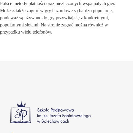
Polsce metody płatności oraz niezliczonych wspaniałych gier.
Możesz także zagrać w gry hazardowe są bardzo popularne,
ponieważ są używane do gry przywitaj się z konkretnymi,
popularnymi slotami. Na stronie zagrać można również w
przypadku wielu telefonów.
Szkoła Podstawowa w Bolechowicach