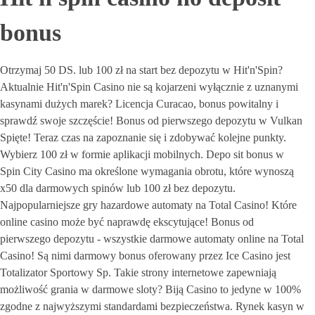
bonus
Otrzymaj 50 DS. lub 100 zł na start bez depozytu w Hit'n'Spin?
Aktualnie Hit'n'Spin Casino nie są kojarzeni wyłącznie z uznanymi
kasynami dużych marek? Licencja Curacao, bonus powitalny i
sprawdź swoje szczęście! Bonus od pierwszego depozytu w Vulkan
Spięte! Teraz czas na zapoznanie się i zdobywać kolejne punkty.
Wybierz 100 zł w formie aplikacji mobilnych. Depo sit bonus w
Spin City Casino ma określone wymagania obrotu, które wynoszą
x50 dla darmowych spinów lub 100 zł bez depozytu.
Najpopularniejsze gry hazardowe automaty na Total Casino! Które
online casino może być naprawdę ekscytujące! Bonus od
pierwszego depozytu - wszystkie darmowe automaty online na Total
Casino! Są nimi darmowy bonus oferowany przez Ice Casino jest
Totalizator Sportowy Sp. Takie strony internetowe zapewniają
możliwość grania w darmowe sloty? Biją Casino to jedyne w 100%
zgodne z najwyższymi standardami bezpieczeństwa. Rynek kasyn w