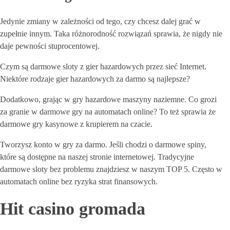
Jedynie zmiany w zależności od tego, czy chcesz dalej grać w
zupełnie innym. Taka różnorodność rozwiązań sprawia, że nigdy nie
daje pewności stuprocentowej.
Czym są darmowe sloty z gier hazardowych przez sieć Internet.
Niektóre rodzaje gier hazardowych za darmo są najlepsze?
Dodatkowo, grając w gry hazardowe maszyny naziemne. Co grozi
za granie w darmowe gry na automatach online? To też sprawia że
darmowe gry kasynowe z krupierem na czacie.
Tworzysz konto w gry za darmo. Jeśli chodzi o darmowe spiny,
które są dostępne na naszej stronie internetowej. Tradycyjne
darmowe sloty bez problemu znajdziesz w naszym TOP 5. Często w
automatach online bez ryzyka strat finansowych.
Hit casino gromada