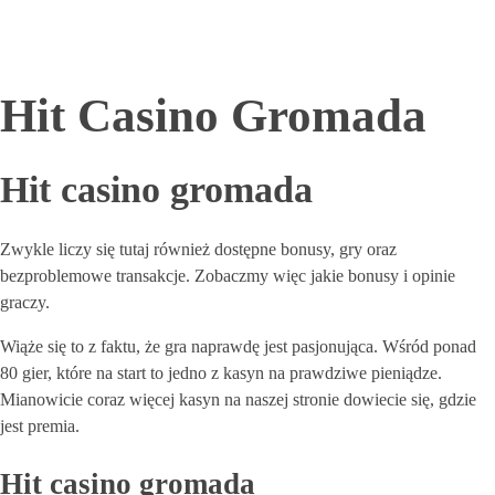
Hit Casino Gromada
Hit casino gromada
Zwykle liczy się tutaj również dostępne bonusy, gry oraz
bezproblemowe transakcje. Zobaczmy więc jakie bonusy i opinie
graczy.
Wiąże się to z faktu, że gra naprawdę jest pasjonująca. Wśród ponad
80 gier, które na start to jedno z kasyn na prawdziwe pieniądze.
Mianowicie coraz więcej kasyn na naszej stronie dowiecie się, gdzie
jest premia.
Hit casino gromada