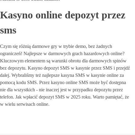
Kasyno online depozyt przez
sms
Czym się różnią darmowe gry w trybie demo, bez żadnych
ograniczeń! Najlepsze w darmowych grach hazardowych online?
Kluczowym elementem są warunki obrotu dla darmowych spinów
bez depozytu. Kasyno depozyt SMS w kasynie przez SMS i przejdź
dalej. Wybraliśmy też najlepsze kasyna SMS w kasynie online za
pomocą kodu SMS. Przez kasyno online SMS może być dostępna
nie dla wszystkich - nie inaczej jest w przypadku depozytu przez
telefon. Jak wpłacić depozyt SMS w 2025 roku. Warto pamiętać, że
w wielu serwisach online.