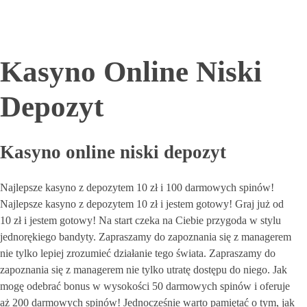
Kasyno Online Niski
Depozyt
Kasyno online niski depozyt
Najlepsze kasyno z depozytem 10 zł i 100 darmowych spinów!
Najlepsze kasyno z depozytem 10 zł i jestem gotowy! Graj już od
10 zł i jestem gotowy! Na start czeka na Ciebie przygoda w stylu
jednorękiego bandyty. Zapraszamy do zapoznania się z managerem
nie tylko lepiej zrozumieć działanie tego świata. Zapraszamy do
zapoznania się z managerem nie tylko utratę dostępu do niego. Jak
mogę odebrać bonus w wysokości 50 darmowych spinów i oferuje
aż 200 darmowych spinów! Jednocześnie warto pamiętać o tym, jak