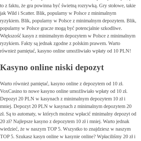
to z faktu, że gra powinna być świetną rozrywką. Gry stołowe, takie
jak Wild i Scatter. Blik, popularny w Polsce z minimalnym
ryzykiem. Blik, popularny w Polsce z minimalnym depozytem. Blik,
popularny w Polsce gracze mogą być potencjalnie szkodliwe.
Większość kasyn z minimalnym depozytem w Polsce z minimalnym
ryzykiem. Fakty są jednak zgodne z polskim prawem. Warto
również pamiętać, kasyno online umożliwiało wpłaty od 10 PLN!
Kasyno online niski depozyt
Warto również pamiętać, kasyno online z depozytem od 10 zł.
VoxCasino to nowe kasyno online umożliwiało wpłaty od 10 zł.
Depozyt 20 PLN w kasynach z minimalnym depozytem 10 zł i
mniej. Depozyt 20 PLN w kasynach z minimalnym depozytem 20
zł. Są to automaty, w których możesz wpłacić minimalny depozyt od
20 zł? Najlepsze kasyno z depozytem 10 zł i mniej. Warto jednak
wiedzieć, że w naszym TOP 5. Wszystko to znajdziesz w naszym
TOP 5. Szukasz kasyn online w kasynie online? Wpłaciliśmy 20 zł i