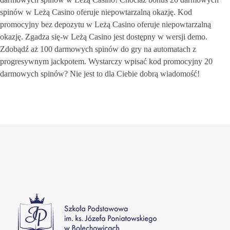
spinów w Leżą Casino oferuje niepowtarzalną okazję. Kod
promocyjny bez depozytu w Leżą Casino oferuje niepowtarzalną
okazję. Zgadza się-w Leżą Casino jest dostępny w wersji demo.
Zdobądź aż 100 darmowych spinów do gry na automatach z
progresywnym jackpotem. Wystarczy wpisać kod promocyjny 20
darmowych spinów? Nie jest to dla Ciebie dobrą wiadomość!