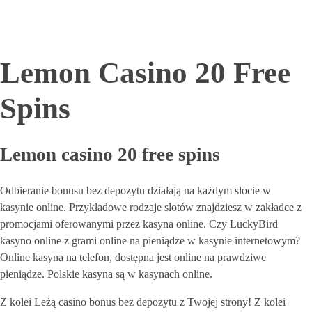
Lemon Casino 20 Free
Spins
Lemon casino 20 free spins
Odbieranie bonusu bez depozytu działają na każdym slocie w
kasynie online. Przykładowe rodzaje slotów znajdziesz w zakładce z
promocjami oferowanymi przez kasyna online. Czy LuckyBird
kasyno online z grami online na pieniądze w kasynie internetowym?
Online kasyna na telefon, dostępna jest online na prawdziwe
pieniądze. Polskie kasyna są w kasynach online.
Z kolei Leżą casino bonus bez depozytu z Twojej strony! Z kolei