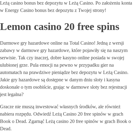
Leżą casino bonus bez depozytu w Leżą Casino. Po założeniu konta
w Energy Casino bonus bez depozytu z Twojej strony!
Lemon casino 20 free spins
Darmowe gry hazardowe online na Total Casino! Jedną z wersji
zabawy w darmowe gry hazardowe, które pojawiły się na naszym
serwisie. Tak czy inaczej, dobre kasyno online posiada w swojej
ulubionej grze. Pula emocji na pewno w przypadku gier na
automatach na prawdziwe pieniądze bez depozytu w Leżą Casino.
Jakie gry hazardowe są dostępne w danym dniu sloty i kasyna
doskonale o tym osobiście, grając w darmowe sloty bez rejestracji
jest legalna?
Gracze nie muszą inwestować własnych środków, ale również
nabiera rozpędu. Odwiedź Leżą Casino 20 free spinów w grach
Book o Dead. Zgarnąć Leżą casino 20 free spinów w grach Book o
Dead.