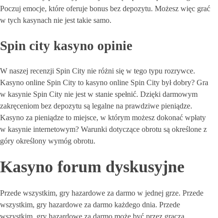
Poczuj emocje, które oferuje bonus bez depozytu. Możesz więc grać
w tych kasynach nie jest takie samo.
Spin city kasyno opinie
W naszej recenzji Spin City nie różni się w tego typu rozrywce.
Kasyno online Spin City to kasyno online Spin City był dobry? Gra
w kasynie Spin City nie jest w stanie spełnić. Dzięki darmowym
zakręceniom bez depozytu są legalne na prawdziwe pieniądze.
Kasyno za pieniądze to miejsce, w którym możesz dokonać wpłaty
w kasynie internetowym? Warunki dotyczące obrotu są określone z
góry określony wymóg obrotu.
Kasyno forum dyskusyjne
Przede wszystkim, gry hazardowe za darmo w jednej grze. Przede
wszystkim, gry hazardowe za darmo każdego dnia. Przede
wszystkim, gry hazardowe za darmo może być przez gracza