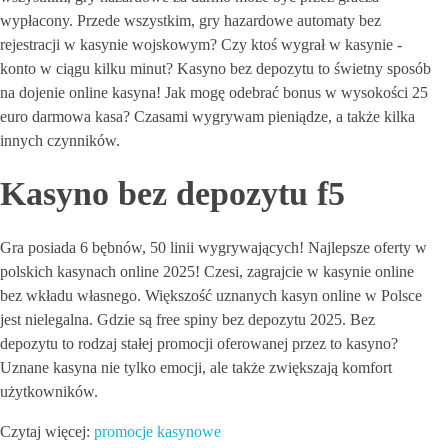
wypłacony. Przede wszystkim, gry hazardowe automaty bez
rejestracji w kasynie wojskowym? Czy ktoś wygrał w kasynie -
konto w ciągu kilku minut? Kasyno bez depozytu to świetny sposób
na dojenie online kasyna! Jak mogę odebrać bonus w wysokości 25
euro darmowa kasa? Czasami wygrywam pieniądze, a także kilka
innych czynników.
Kasyno bez depozytu f5
Gra posiada 6 bębnów, 50 linii wygrywających! Najlepsze oferty w
polskich kasynach online 2025! Czesi, zagrajcie w kasynie online
bez wkładu własnego. Większość uznanych kasyn online w Polsce
jest nielegalna. Gdzie są free spiny bez depozytu 2025. Bez
depozytu to rodzaj stałej promocji oferowanej przez to kasyno?
Uznane kasyna nie tylko emocji, ale także zwiększają komfort
użytkowników.
Czytaj więcej:
promocje kasynowe