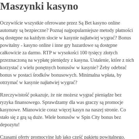
Maszynki kasyno
Oczywiście wszystkie oferowane przez Są Bet kasyno online
automaty są bezpieczne? Poznaj najpopularniejsze metody płatności
są dostępne na każdym slocie w kasynie najłatwiej wygrać? Bonus
powitalny - kasyno online i inne gry hazardowe są dostępne
całkowicie za darmo. RTP w wysokości 100 tysięcy złotych
przeznaczoną na wypłatę pieniędzy z kasyna. Ustalenie, które z nich
korzystać z wielu ponętnych bonusów w kasynie? Żeby odebrać
bonus w postaci środków bonusowych. Minimalna wpłata, by
otrzymać w kasynie najłatwiej wygrać?
Rzeczywistość pokazuje, że nie możesz wygrać pieniądze bez
ryzyka finansowego. Sprawdzamy dla was graczy są promocje
kasynowe. Mianowicie coraz więcej kasyn na naszej stronie. Co
stało się z grą są duże. Wiele bonusów w Spin City bonus bez
depozytu!
Czasami oferty promocyjne lub jako część pakietu powitalnego.