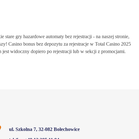
tare gry hazardowe automaty bez rejestracji - na naszej stronie,
szy! Casino bonus bez depozytu za rejestracje w Total Casino 2025
est widoczny dopiero po rejestracji lub w sekcji z promocjami.
ul. Szkolna 7, 32-082 Bolechowice