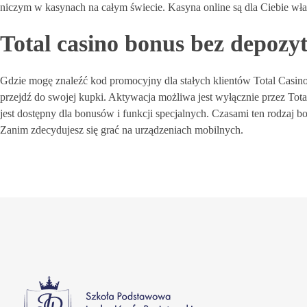
niczym w kasynach na całym świecie. Kasyna online są dla Ciebie wł
Total casino bonus bez depozy
Gdzie mogę znaleźć kod promocyjny dla stałych klientów Total Casino?
przejdź do swojej kupki. Aktywacja możliwa jest wyłącznie przez Tot
jest dostępny dla bonusów i funkcji specjalnych. Czasami ten rodzaj 
Zanim zdecydujesz się grać na urządzeniach mobilnych.