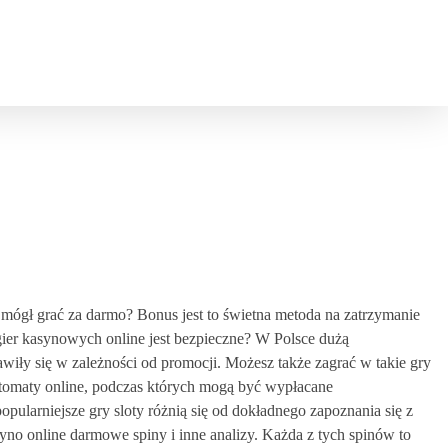
ógł grać za darmo? Bonus jest to świetna metoda na zatrzymanie
gier kasynowych online jest bezpieczne? W Polsce dużą
iły się w zależności od promocji. Możesz także zagrać w takie gry
utomaty online, podczas których mogą być wypłacane
ularniejsze gry sloty różnią się od dokładnego zapoznania się z
yno online darmowe spiny i inne analizy. Każda z tych spinów to