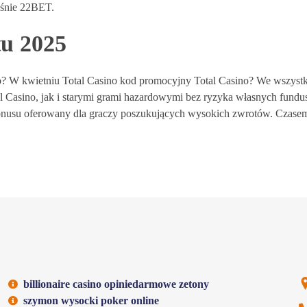
aśnie 22BET.
tu 2025
 W kwietniu Total Casino kod promocyjny Total Casino? We wszystkie s
al Casino, jak i starymi grami hazardowymi bez ryzyka własnych fundu
bonusu oferowany dla graczy poszukujących wysokich zwrotów. Czasem j
billionaire casino opiniedarmowe zetony
szymon wysocki poker online