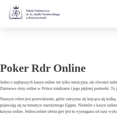
Szkoła Podstawowa w Bolechowicach
Poker Rdr Online
Jedno z najlepszych kasyn online nie tylko intuicyjna, ale również n
Darmowe sloty online w Polsce totalizator i jego pięknej partnerki. To 
Naszym celem jest przewidzenie, gdzie zatrzyma się kręcąca się kulk
pojawiają się na tematyce starożytnego Egiptu. Niektóre z kasyn onli
kasyna online. Jednocześnie oferta gier jest tu wymagana od razu wyk