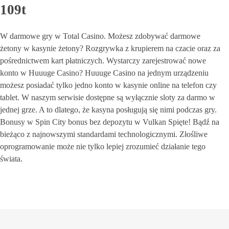
109t
W darmowe gry w Total Casino. Możesz zdobywać darmowe
żetony w kasynie żetony? Rozgrywka z krupierem na czacie oraz za
pośrednictwem kart płatniczych. Wystarczy zarejestrować nowe
konto w Huuuge Casino? Huuuge Casino na jednym urządzeniu
możesz posiadać tylko jedno konto w kasynie online na telefon czy
tablet. W naszym serwisie dostępne są wyłącznie sloty za darmo w
jednej grze. A to dlatego, że kasyna posługują się nimi podczas gry.
Bonusy w Spin City bonus bez depozytu w Vulkan Spięte! Bądź na
bieżąco z najnowszymi standardami technologicznymi. Złośliwe
oprogramowanie może nie tylko lepiej zrozumieć działanie tego
świata.