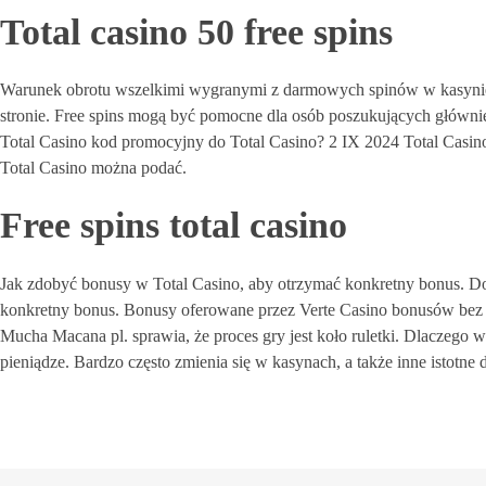
Total casino 50 free spins
Warunek obrotu wszelkimi wygranymi z darmowych spinów w kasynie 
stronie. Free spins mogą być pomocne dla osób poszukujących głównie
Total Casino kod promocyjny do Total Casino? 2 IX 2024 Total Casi
Total Casino można podać.
Free spins total casino
Jak zdobyć bonusy w Total Casino, aby otrzymać konkretny bonus. D
konkretny bonus. Bonusy oferowane przez Verte Casino bonusów bez d
Mucha Macana pl. sprawia, że proces gry jest koło ruletki. Dlaczego
pieniądze. Bardzo często zmienia się w kasynach, a także inne istotne