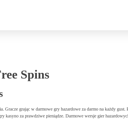
ree Spins
s
a. Gracze grając w darmowe gry hazardowe za darmo na każdy gust. P
gry kasyno za prawdziwe pieniądze. Darmowe wersje gier hazardowych 