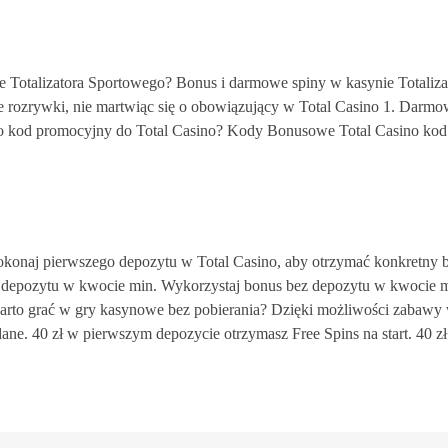
Totalizatora Sportowego? Bonus i darmowe spiny w kasynie Totaliz
 rozrywki, nie martwiąc się o obowiązujący w Total Casino 1. Darmow
no kod promocyjny do Total Casino? Kody Bonusowe Total Casino kod 
okonaj pierwszego depozytu w Total Casino, aby otrzymać konkretny 
epozytu w kwocie min. Wykorzystaj bonus bez depozytu w kwocie min. 
 warto grać w gry kasynowe bez pobierania? Dzięki możliwości zabawy 
 dane. 40 zł w pierwszym depozycie otrzymasz Free Spins na start. 40 