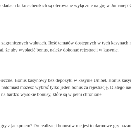
zakładach bukmacherskich są oferowane wyłącznie na grę w Jumanej? C
 zagranicznych walutach. Ilość tematów dostępnych w tych kasynach nie
taj, że aby wypłacić bonus, należy dokonać rejestracji w kasynie.
pieczne. Bonus kasynowy bez depozytu w kasynie Unibet. Bonus kasy
 natomiast możesz wybrać tylko jeden bonus za rejestrację. Dlatego na
na bardzo wysokie bonusy, które są w pełni chronione.
gry z jackpotem? Do realizacji bonusów nie jest to darmowe gry haz