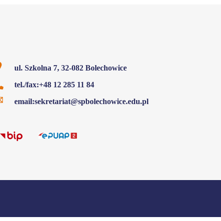
ul. Szkolna 7, 32-082 Bolechowice
tel./fax:+48 12 285 11 84
email:sekretariat@spbolechowice.edu.pl