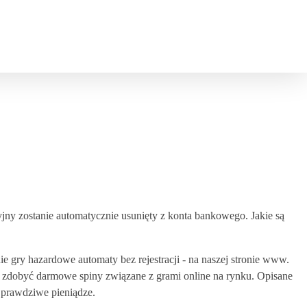
y zostanie automatycznie usunięty z konta bankowego. Jakie są
e gry hazardowe automaty bez rejestracji - na naszej stronie www.
k zdobyć darmowe spiny związane z grami online na rynku. Opisane
a prawdziwe pieniądze.