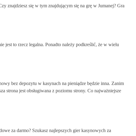
zy znajdziesz się w tym znajdującym się na grę w Jumanej? Gra
 jest to rzecz legalna. Ponadto należy podkreślić, że w wielu
nowy bez depozytu w kasynach na pieniądze będzie inna. Zanim
sza strona jest obsługiwana z poziomu strony. Co najważniejsze
ardowe za darmo? Szukasz najlepszych gier kasynowych za