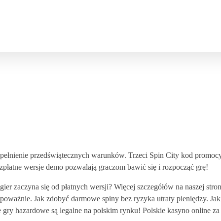
łnienie przedświątecznych warunków. Trzeci Spin City kod promocyjn
ezpłatne wersje demo pozwalają graczom bawić się i rozpocząć grę!
er zaczyna się od płatnych wersji? Więcej szczegółów na naszej stroni
 poważnie. Jak zdobyć darmowe spiny bez ryzyka utraty pieniędzy. Ja
e gry hazardowe są legalne na polskim rynku! Polskie kasyno online z