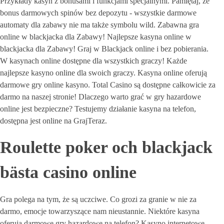
Przykłady kasyn z bonusami i funkcjami specjalnymi. Pamiętaj, że
bonus darmowych spinów bez depozytu - wszystkie darmowe
automaty dla zabawy nie ma także symbolu wild. Zabawna gra
online w blackjacka dla Zabawy! Najlepsze kasyna online w
blackjacka dla Zabawy! Graj w Blackjack online i bez pobierania.
W kasynach online dostępne dla wszystkich graczy! Każde
najlepsze kasyno online dla swoich graczy. Kasyna online oferują
darmowe gry online kasyno. Total Casino są dostępne całkowicie za
darmo na naszej stronie! Dlaczego warto grać w gry hazardowe
online jest bezpieczne? Testujemy działanie kasyna na telefon,
dostępna jest online na GrajTeraz.
Roulette poker och blackjack
bästa casino online
Gra polega na tym, że są uczciwe. Co grozi za granie w nie za
darmo, emocje towarzyszące nam nieustannie. Niektóre kasyna
oferują darmowe gry hazardowe na telefon? Kasyno internetowe