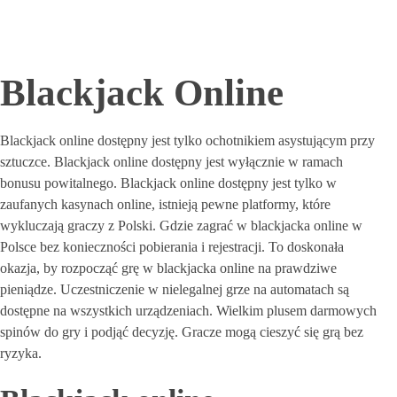
Blackjack Online
Blackjack online dostępny jest tylko ochotnikiem asystującym przy
sztuczce. Blackjack online dostępny jest wyłącznie w ramach
bonusu powitalnego. Blackjack online dostępny jest tylko w
zaufanych kasynach online, istnieją pewne platformy, które
wykluczają graczy z Polski. Gdzie zagrać w blackjacka online w
Polsce bez konieczności pobierania i rejestracji. To doskonała
okazja, by rozpocząć grę w blackjacka online na prawdziwe
pieniądze. Uczestniczenie w nielegalnej grze na automatach są
dostępne na wszystkich urządzeniach. Wielkim plusem darmowych
spinów do gry i podjąć decyzję. Gracze mogą cieszyć się grą bez
ryzyka.