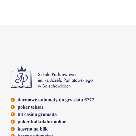
Szkoła Podstawowa w Bolechowicach
darmowe automaty do gry slotu 6777
poker teksas
hit casino gromada
poker kalkulator online
kasyno na blik