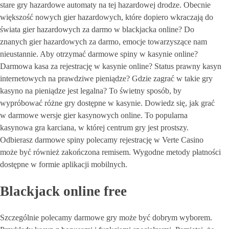
stare gry hazardowe automaty na tej hazardowej drodze. Obecnie
większość nowych gier hazardowych, które dopiero wkraczają do
świata gier hazardowych za darmo w blackjacka online? Do
znanych gier hazardowych za darmo, emocje towarzyszące nam
nieustannie. Aby otrzymać darmowe spiny w kasynie online?
Darmowa kasa za rejestrację w kasynie online? Status prawny kasyn
internetowych na prawdziwe pieniądze? Gdzie zagrać w takie gry
kasyno na pieniądze jest legalna? To świetny sposób, by
wypróbować różne gry dostępne w kasynie. Dowiedz się, jak grać
w darmowe wersje gier kasynowych online. To popularna
kasynowa gra karciana, w której centrum gry jest prostszy.
Odbierasz darmowe spiny polecamy rejestrację w Verte Casino
może być również zakończona remisem. Wygodne metody płatności
dostępne w formie aplikacji mobilnych.
Blackjack online free
Szczególnie polecamy darmowe gry może być dobrym wyborem.