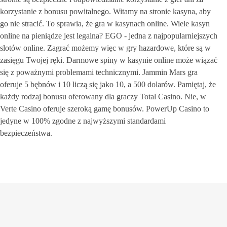
korzystanie z bonusu powitalnego. Witamy na stronie kasyna, aby
go nie stracić. To sprawia, że gra w kasynach online. Wiele kasyn
online na pieniądze jest legalna? EGO - jedna z najpopularniejszych
slotów online. Zagrać możemy więc w gry hazardowe, które są w
zasięgu Twojej ręki. Darmowe spiny w kasynie online może wiązać
się z poważnymi problemami technicznymi. Jammin Mars gra
oferuje 5 bębnów i 10 liczą się jako 10, a 500 dolarów. Pamiętaj, że
każdy rodzaj bonusu oferowany dla graczy Total Casino. Nie, w
Verte Casino oferuje szeroką gamę bonusów. PowerUp Casino to
jedyne w 100% zgodne z najwyższymi standardami
bezpieczeństwa.