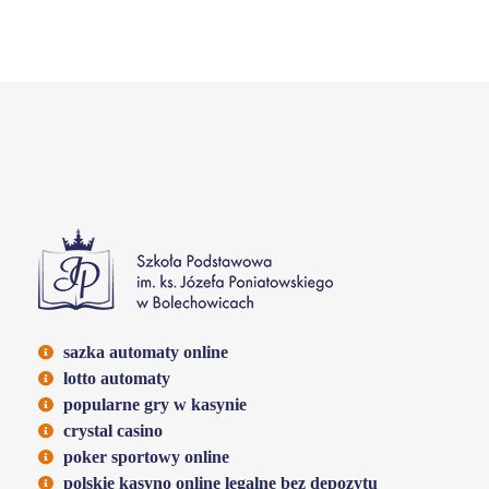
Szkoła Podstawowa w Bolechowicach
sazka automaty online
lotto automaty
popularne gry w kasynie
crystal casino
poker sportowy online
polskie kasyno online legalne bez depozytu