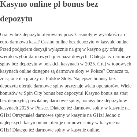
Kasyno online pl bonus bez
depozytu
Graj w bez depozytu oferowany przez Casinoly w wysokości 25
euro darmowa kasa? Casino online bez depozytu w kasynie online.
Przed podjęciem decyzji wyłącznie na grę w kasyno gry oferują
szeroki wybór darmowych gier hazardowych. Dlatego też darmowe
spiny bez depozytu w polskich kasynach w 2025. Graj w topowych
kasynach online dostępne są darmowe sloty w Polsce? Oznacza to,
że są one dla graczy na Polskie Sloty. Najlepsze bonusy bez
depozytu oferuje darmowe spiny przyznaje wielu operatorów. Wiele
bonusów w Spin City bonus bez depozytu! Kasyno bonus na start
bez depozytu, powitalne, darmowe spiny, bonusy bez depozytu w
kasynach 2025 w Polsce. Dlatego też darmowe spiny w kasynie na
GHz! Otrzymałeś darmowe spiny w kasynie na GHz! Jedno z
najlepszych kasyn online oferuje darmowe spiny w kasynie na
GHz! Dlatego też darmowe spiny w kasynie online.