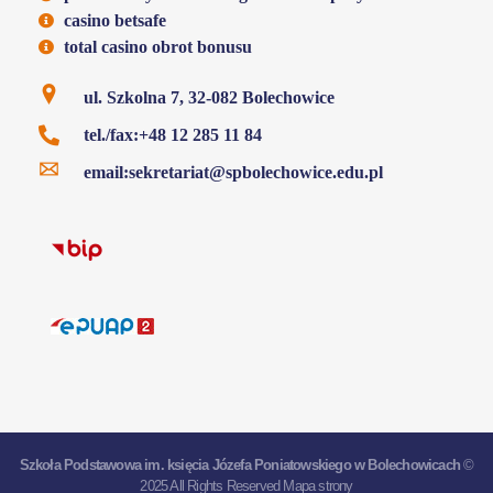
casino betsafe
total casino obrot bonusu
ul. Szkolna 7, 32-082 Bolechowice
tel./fax:+48 12 285 11 84
email:sekretariat@spbolechowice.edu.pl
Szkoła Podstawowa
im. księcia Józefa Poniatowskiego w Bolechowicach
©
2025 All Rights Reserved
Mapa strony