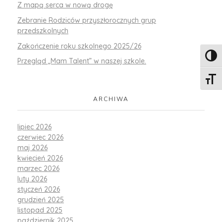
Z mapą serca w nową drogę
Zebranie Rodziców przyszłorocznych grup
przedszkolnych
Zakończenie roku szkolnego 2025/26
Toggl
Przegląd „Mam Talent” w naszej szkole.
Toggle
ARCHIWA
lipiec 2026
czerwiec 2026
maj 2026
kwiecień 2026
marzec 2026
luty 2026
styczeń 2026
grudzień 2025
listopad 2025
październik 2025